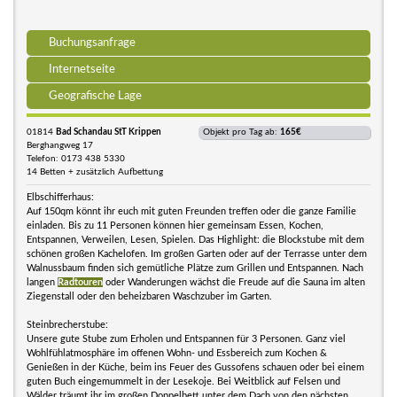
Buchungsanfrage
Internetseite
Geografische Lage
01814
Bad Schandau StT Krippen
Objekt pro Tag ab:
165€
Berghangweg 17
Telefon: 0173 438 5330
14 Betten + zusätzlich Aufbettung
Elbschifferhaus:
Auf 150qm könnt ihr euch mit guten Freunden treffen oder die ganze Familie
einladen. Bis zu 11 Personen können hier gemeinsam Essen, Kochen,
Entspannen, Verweilen, Lesen, Spielen. Das Highlight: die Blockstube mit dem
schönen großen Kachelofen. Im großen Garten oder auf der Terrasse unter dem
Walnussbaum finden sich gemütliche Plätze zum Grillen und Entspannen. Nach
langen
Radtouren
oder Wanderungen wächst die Freude auf die Sauna im alten
Ziegenstall oder den beheizbaren Waschzuber im Garten.
Steinbrecherstube:
Unsere gute Stube zum Erholen und Entspannen für 3 Personen. Ganz viel
Wohlfühlatmosphäre im offenen Wohn- und Essbereich zum Kochen &
Genießen in der Küche, beim ins Feuer des Gussofens schauen oder bei einem
guten Buch eingemummelt in der Lesekoje. Bei Weitblick auf Felsen und
Wälder träumt ihr im großen Doppelbett unter dem Dach von den nächsten