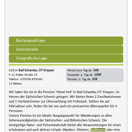
Buchungsanfrage
Internetseite
Geografische Lage
01814
Bad Schandau, OT Krippen
Person pro Tag ab:
50€
F.-G.-Keller-Straße 15
Doppelzi. p. Tag ab:
100€
Telefon: 035028 859600
Einzelzi. p. Tag ab:
65€
15 Betten
Wir laden Sie ein in die Pension "Hönel Hof" in Bad Schandau OT Krippen, im
Herzen der Sächsischen Schweiz gelegen. Wir bieten Ihnen 2 Zweibettzimmer
und 1 Vierbettzimmer zur Übernachtung mit Frühstück. Sollten Sie auf
Fahrradtour sein, finden Sie bei uns auch ein preiswertes Bikerquartier bis 4
Personen.
Unsere Pension ist ein idealer Ausgangspunkt für Wanderungen zu allen
Sehenswürdigkeiten der Sächsischen- und Böhmischen Schweiz. Die
einzigartige Natur- und Felsenlandschaft bietet alle Voraussetzungen für einen
erholsamen und auch aktiven Urlaub. Wandern, Klettern,
Radtouren
oder eine