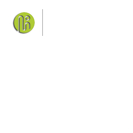
Das Elbsandsteingebirge mit
seinem Nationalpark Sächsische
Schweiz und dem Nationalpark
Böhmische Schweiz sind ein
Eldorado für Wanderer und
Aktivurlauber. Hier finden Sie Informationen zum
Wandern, Klettern, Biken, Boofen, Wassersport und
vieles mehr.
Sie finden bei uns auch die passende Unterkunft im
Hotel, einer Pension, einem Ferienhaus, einer
Ferienwohnung oder auf einem Campingplatz.
Fragen/Antworten
Hotel
Infos zur Region
Pension