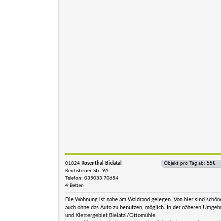
01824
Rosenthal-Bielatal
Objekt pro Tag ab:
55€
Reichsteiner Str. 9A
Telefon: 035033 70654
4 Betten
Die Wohnung ist nahe am Waldrand gelegen. Von hier sind schö
auch ohne das Auto zu benutzen, möglich. In der näheren Umgebu
und Klettergebiet Bielatal/Ottomühle.