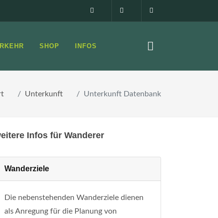
Impressum
0160 99873408
info@elbsandste
RKEHR
SHOP
INFOS
rt
Unterkunft
Unterkunft Datenbank
eitere Infos für Wanderer
Wanderziele
Die nebenstehenden Wanderziele dienen
als Anregung für die Planung von