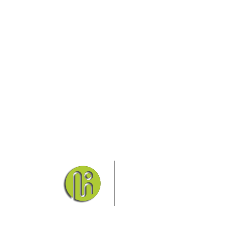
Das Elbsandsteingebirge
Nationalpark Böhmische Sch
Hier finden Sie Informatio