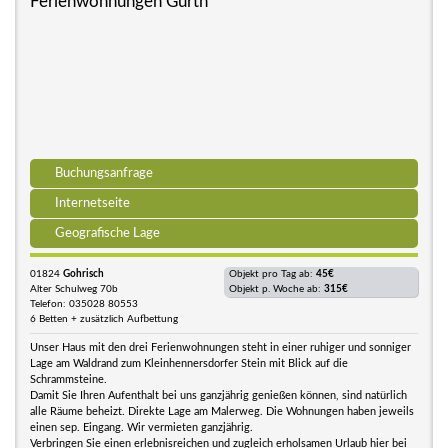
Ferienwohnungen Gürth
Buchungsanfrage
Internetseite
Geografische Lage
01824
Gohrisch
Objekt pro Tag ab:
45€
Alter Schulweg 70b
Objekt p. Woche ab:
315€
Telefon: 035028 80553
6 Betten + zusätzlich Aufbettung
Unser Haus mit den drei Ferienwohnungen steht in einer ruhiger und sonniger
Lage am Waldrand zum Kleinhennersdorfer Stein mit Blick auf die
Schrammsteine.
Damit Sie Ihren Aufenthalt bei uns ganzjährig genießen können, sind natürlich
alle Räume beheizt. Direkte Lage am Malerweg. Die Wohnungen haben jeweils
einen sep. Eingang. Wir vermieten ganzjährig.
Verbringen Sie einen erlebnisreichen und zugleich erholsamen Urlaub hier bei