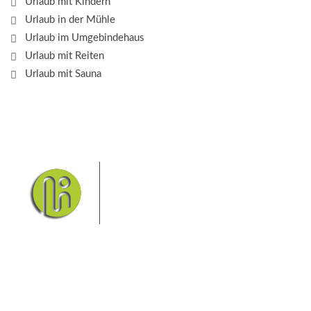
Urlaub mit Kindern
Urlaub in der Mühle
Urlaub im Umgebindehaus
Urlaub mit Reiten
Urlaub mit Sauna
Das Elbsandsteingebirge mit
seinem Nationalpark Sächsische
Schweiz und dem Nationalpark
Böhmische Schweiz sind ein
Eldorado für Wanderer und
Aktivurlauber. Hier finden Sie Informationen zum
Wandern, Klettern, Biken, Boofen, Wassersport und
vieles mehr.