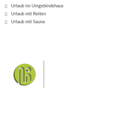
Urlaub im Umgebindehaus
Urlaub mit Reiten
Urlaub mit Sauna
Das Elbsandsteingebirge mit
seinem Nationalpark Sächsische
Schweiz und dem Nationalpark
Böhmische Schweiz sind ein
Eldorado für Wanderer und
Aktivurlauber. Hier finden Sie Informationen zum
Wandern, Klettern, Biken, Boofen, Wassersport und
vieles mehr.