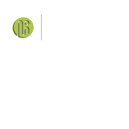
Das Elbsandsteingebirge mit
seinem Nationalpark Sächsische
Schweiz und dem Nationalpark
Böhmische Schweiz sind ein
Eldorado für Wanderer und
Aktivurlauber. Hier finden Sie Informationen zum
Wandern, Klettern, Biken, Boofen, Wassersport und
vieles mehr.
Sie finden bei uns auch die passende Unterkunft im
Hotel, einer Pension, einem Ferienhaus, einer
Ferienwohnung oder auf einem Campingplatz.
Fragen/Antworten
Hotel