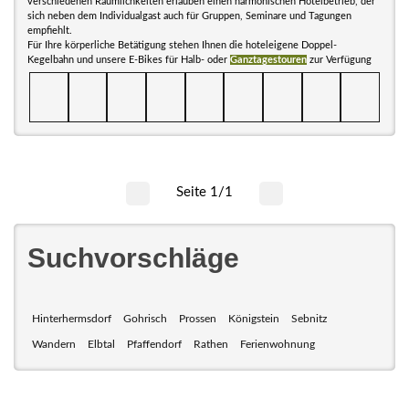
verschiedenen Räumlichkeiten erlauben einen harmonischen Hotelbetrieb, der
sich neben dem Individualgast auch für Gruppen, Seminare und Tagungen
empfiehlt.
Für Ihre körperliche Betätigung stehen Ihnen die hoteleigene Doppel-
Kegelbahn und unsere E-Bikes für Halb- oder
Ganztagestouren
zur Verfügung
Seite 1/1
Suchvorschläge
Hinterhermsdorf
Gohrisch
Prossen
Königstein
Sebnitz
Wandern
Elbtal
Pfaffendorf
Rathen
Ferienwohnung