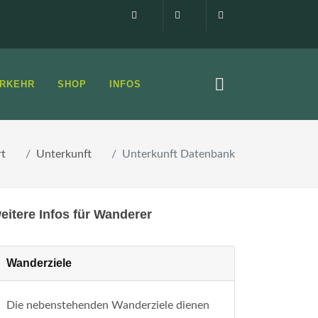
Impressum
0160 99873408
info@elbsandste
RKEHR
SHOP
INFOS
rt
Unterkunft
Unterkunft Datenbank
eitere Infos für Wanderer
Wanderziele
Die nebenstehenden Wanderziele dienen