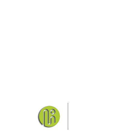
Das Elbsandsteingebirge
Nationalpark Böhmische Sch
Hier finden Sie Informatio