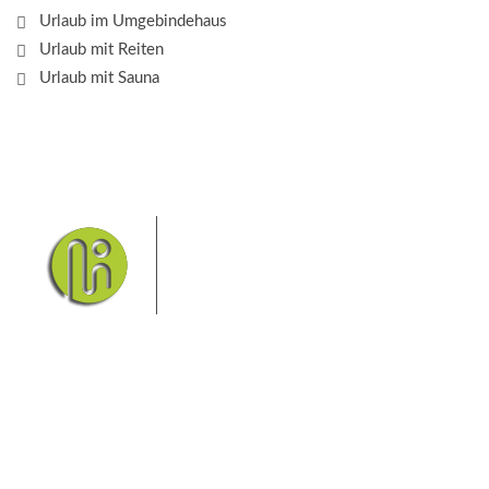
Urlaub im Umgebindehaus
Urlaub mit Reiten
Urlaub mit Sauna
Das Elbsandsteingebirge mit
seinem Nationalpark Sächsische
Schweiz und dem Nationalpark
Böhmische Schweiz sind ein
Eldorado für Wanderer und
Aktivurlauber. Hier finden Sie Informationen zum
Wandern, Klettern, Biken, Boofen, Wassersport und
vieles mehr.