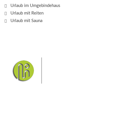
Urlaub im Umgebindehaus
Urlaub mit Reiten
Urlaub mit Sauna
Das Elbsandsteingebirge mit
seinem Nationalpark Sächsische
Schweiz und dem Nationalpark
Böhmische Schweiz sind ein
Eldorado für Wanderer und
Aktivurlauber. Hier finden Sie Informationen zum
Wandern, Klettern, Biken, Boofen, Wassersport und
vieles mehr.