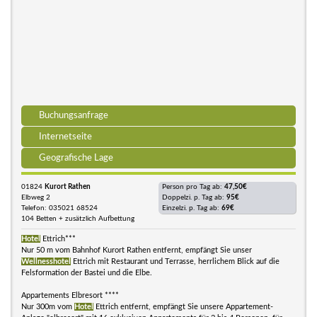
Buchungsanfrage
Internetseite
Geografische Lage
01824
Kurort Rathen
Person pro Tag ab:
47,50€
Elbweg 2
Doppelzi. p. Tag ab:
95€
Telefon: 035021 68524
Einzelzi. p. Tag ab:
69€
104 Betten + zusätzlich Aufbettung
Hotel
Ettrich***
Nur 50 m vom Bahnhof Kurort Rathen entfernt, empfängt Sie unser
Wellnesshotel
Ettrich mit Restaurant und Terrasse, herrlichem Blick auf die
Felsformation der Bastei und die Elbe.
Appartements Elbresort ****
Nur 300m vom
Hotel
Ettrich entfernt, empfängt Sie unsere Appartement-