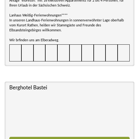
Anlage "elbresort" mit 16 exklusiven Appartements für 2 bis 4 Personen, für
Ihren Urlaub in der Sächsischen Schweiz.
Lanhaus Weißig-Ferienwohnungen****
In unseren Landhaus-Ferienwohnungen in sonnenverwöhnter Lage oberhalb
vom Kurort Rathen, heißen wir Stammgäste und Freunde des
Elbsandsteingebirges willkommen.
Wir brfinden uns am Elberadweg.
Berghotel Bastei