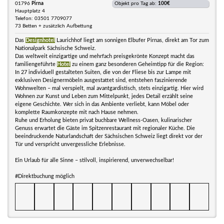
01796
Pirna
Objekt pro Tag ab:
100€
Hauptplatz 4
Telefon: 03501 7709077
73 Betten + zusätzlich Aufbettung
Das
Designhotel
Laurichhof liegt am sonnigen Elbufer Pirnas, direkt am Tor zum
Nationalpark Sächsische Schweiz.
Das weltweit einzigartige und mehrfach preisgekrönte Konzept macht das
familiengeführte
Hotel
zu einem ganz besonderen Geheimtipp für die Region:
In 27 individuell gestalteten Suiten, die von der Fliese bis zur Lampe mit
exklusiven Designermöbeln ausgestattet sind, entstehen faszinierende
Wohnwelten – mal verspielt, mal avantgardistisch, stets einzigartig. Hier wird
Wohnen zur Kunst und Leben zum Mittelpunkt, jedes Detail erzählt seine
eigene Geschichte. Wer sich in das Ambiente verliebt, kann Möbel oder
komplette Raumkonzepte mit nach Hause nehmen.
Ruhe und Erholung bieten privat buchbare Wellness-Oasen, kulinarischer
Genuss erwartet die Gäste im Spitzenrestaurant mit regionaler Küche. Die
beeindruckende Naturlandschaft der Sächsischen Schweiz liegt direkt vor der
Tür und verspricht unvergessliche Erlebnisse.
Ein Urlaub für alle Sinne – stilvoll, inspirierend, unverwechselbar!
#Direktbuchung möglich