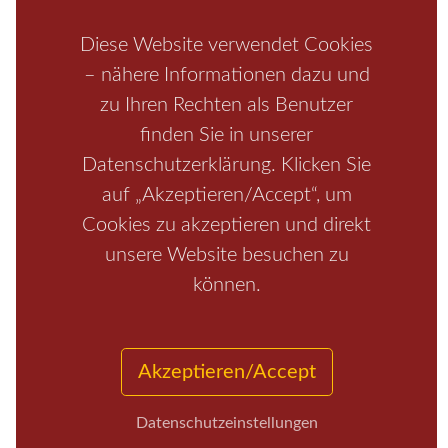
Schrammsteine
Weiße Flotte
Bad Schandau
Wehlen
Diese Website verwendet Cookies
Rathen
Hohnstein
Königstein
Kirnitzschtal
Wellness
– nähere Informationen dazu und
Boofen
Mediathek
zu Ihren Rechten als Benutzer
finden Sie in unserer
Datenschutzerklärung. Klicken Sie
auf „Akzeptieren/Accept“, um
Cookies zu akzeptieren und direkt
unsere Website besuchen zu
können.
Start
/
Region
/
Fragen+Antworten
/
Unterkunft
/
Aktivitäten
/
Kontakt
/
Impressum
Copyrights © 2026 Elbsandsteingebirge Verlag
Akzeptieren/Accept
Datenschutzeinstellungen