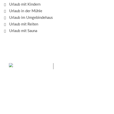
Urlaub mit Kindern
Urlaub in der Mühle
Urlaub im Umgebindehaus
Urlaub mit Reiten
Urlaub mit Sauna
Das Elbsandsteingebirge
mit seinem Nationalpark
Sächsische Schweiz und dem Nationalpark
Böhmische Schweiz sind ein Eldorado für Wanderer
und Aktivurlauber. Hier finden Sie Informationen zum
Wandern, Klettern, Biken, Boofen, Wassersport und
vieles mehr.