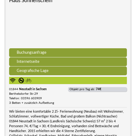
Haus Sonnenschein
Buchungsanfrage
Internetseite
Geografische Lage
01844
Neustadt in Sachsen
Objekt pro Tag ab:
74€
Berthelsdorfer Str.29
Telefon: 03596 603909
3 Betten + zusätzlich Aufbettung
Wir bieten eine komfortable 2 Zi- Ferienwohnung (Neubau) mit Wohnzimmer,
Schlafzimmer, vollwertiger Küche, Bad und großem Balkon (Nichtraucher)
01844 Neustadt in Sachsen (Landkreis Sächsische Schweiz) 57 m² 2 bis 4
Personen 74,-€/Tag + 30,-€ Endreinigung, vorhanden sind Bettwäsche und
Handtücher. 2015 erhielten wir die 4 Sterne Zertifizierung.
Grillplatz, Schaukel, Sandkasten, Maltafel, Fahrradverleih, eigene Haustür,