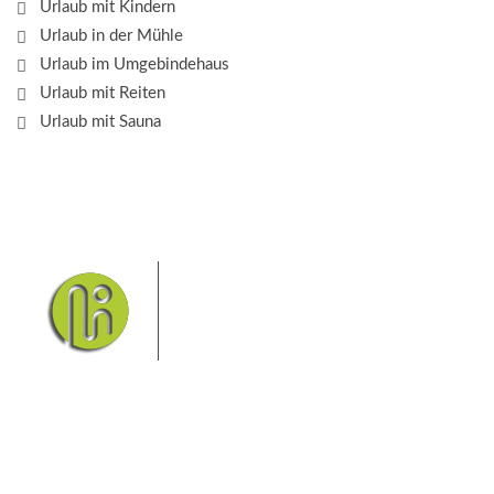
Urlaub mit Kindern
Urlaub in der Mühle
Urlaub im Umgebindehaus
Urlaub mit Reiten
Urlaub mit Sauna
Das Elbsandsteingebirge mit
seinem Nationalpark Sächsische
Schweiz und dem Nationalpark
Böhmische Schweiz sind ein
Eldorado für Wanderer und
Aktivurlauber. Hier finden Sie Informationen zum
Wandern, Klettern, Biken, Boofen, Wassersport und
vieles mehr.