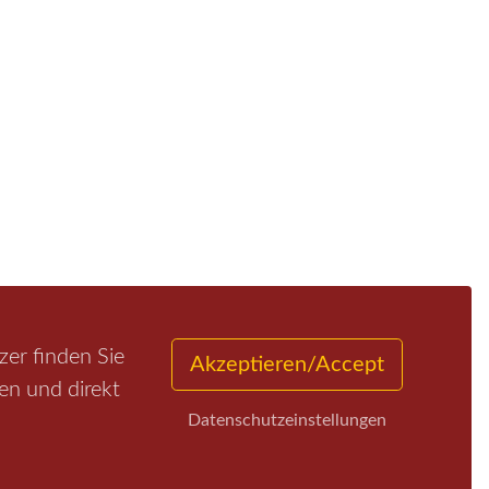
er finden Sie
Akzeptieren/Accept
en und direkt
Datenschutzeinstellungen