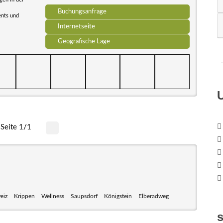
Buchungsanfrage
ents und
Internetseite
Geografische Lage
Seite 1/1
eiz
Krippen
Wellness
Saupsdorf
Königstein
Elberadweg