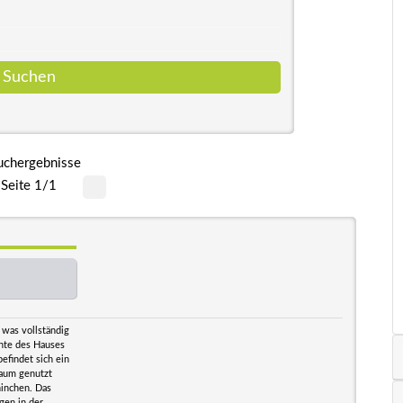
uchergebnisse
Seite 1/1
 was vollständig
nte des Hauses
findet sich ein
raum genutzt
ninchen. Das
gen in der