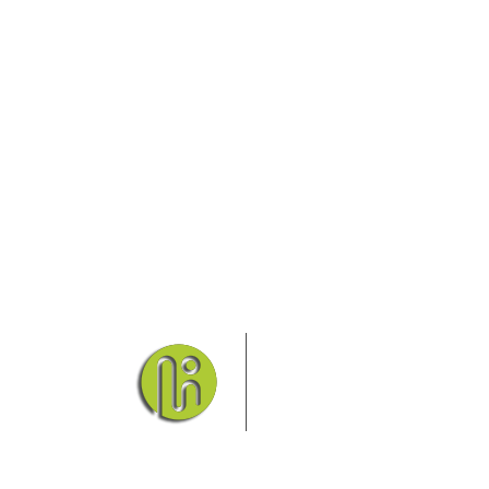
Das Elbsandsteingebirge
Nationalpark Böhmische Sch
Hier finden Sie Informatio
Sie finden bei uns auch die passende Unterk