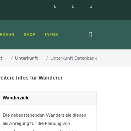
Impressum
0160 99873408
info@elbsandste
RKEHR
SHOP
INFOS
rt
Unterkunft
Unterkunft Datenbank
eitere Infos für Wanderer
Wanderziele
Die nebenstehenden Wanderziele dienen
als Anregung für die Planung von