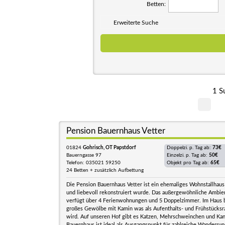
Betten:
Erweiterte Suche
1 S
Pension Bauernhaus Vetter
01824
Gohrisch, OT Papstdorf
Doppelzi. p. Tag ab:
73€
Bauerngasse 97
Einzelzi. p. Tag ab:
50€
Telefon: 035021 59250
Objekt pro Tag ab:
65€
24 Betten + zusätzlich Aufbettung
Die Pension Bauernhaus Vetter ist ein ehemaliges Wohnstallhaus
und liebevoll rekonstruiert wurde. Das außergewöhnliche Ambie
verfügt über 4 Ferienwohnungen und 5 Doppelzimmer. Im Haus be
großes Gewölbe mit Kamin was als Aufenthalts- und Frühstücks
wird. Auf unseren Hof gibt es Katzen, Mehrschweinchen und Ka
Bauernhaus ist ideal als Ausgangspunkt für zahlreiche Wanderrun