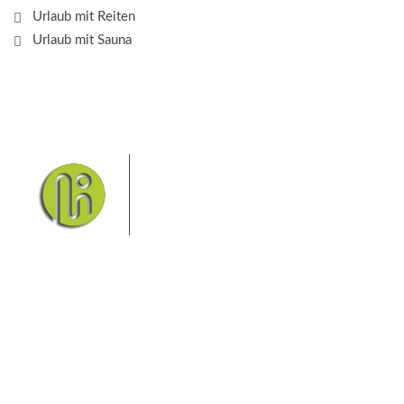
Urlaub mit Reiten
Urlaub mit Sauna
Das Elbsandsteingebirge mit
seinem Nationalpark Sächsische
Schweiz und dem Nationalpark
Böhmische Schweiz sind ein
Eldorado für Wanderer und
Aktivurlauber. Hier finden Sie Informationen zum
Wandern, Klettern, Biken, Boofen, Wassersport und
vieles mehr.
Sie finden bei uns auch die passende Unterkunft im