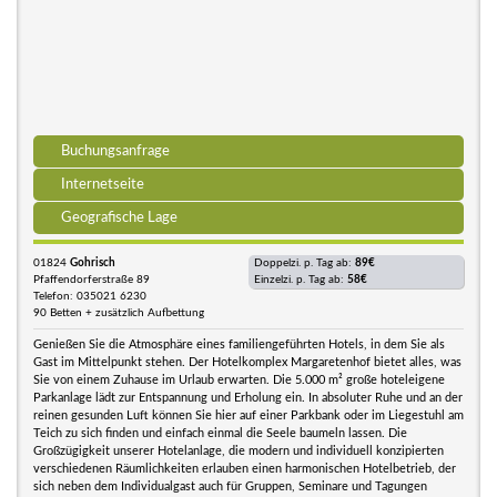
Buchungsanfrage
Internetseite
Geografische Lage
01824
Gohrisch
Doppelzi. p. Tag ab:
89€
Pfaffendorferstraße 89
Einzelzi. p. Tag ab:
58€
Telefon: 035021 6230
90 Betten + zusätzlich Aufbettung
Genießen Sie die Atmosphäre eines familiengeführten Hotels, in dem Sie als
Gast im Mittelpunkt stehen. Der Hotelkomplex Margaretenhof bietet alles, was
Sie von einem Zuhause im Urlaub erwarten. Die 5.000 m² große hoteleigene
Parkanlage lädt zur Entspannung und Erholung ein. In absoluter Ruhe und an der
reinen gesunden Luft können Sie hier auf einer Parkbank oder im Liegestuhl am
Teich zu sich finden und einfach einmal die Seele baumeln lassen. Die
Großzügigkeit unserer Hotelanlage, die modern und individuell konzipierten
verschiedenen Räumlichkeiten erlauben einen harmonischen Hotelbetrieb, der
sich neben dem Individualgast auch für Gruppen, Seminare und Tagungen