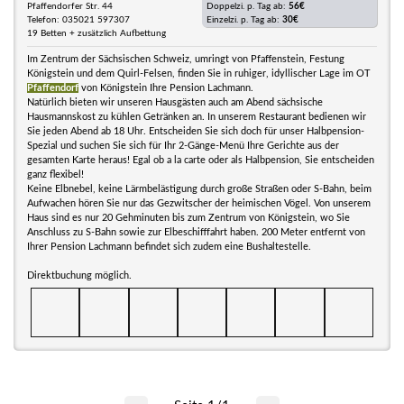
Pfaffendorfer Str. 44
Doppelzi. p. Tag ab:
56€
Telefon: 035021 597307
Einzelzi. p. Tag ab:
30€
19 Betten + zusätzlich Aufbettung
Im Zentrum der Sächsischen Schweiz, umringt von Pfaffenstein, Festung
Königstein und dem Quirl-Felsen, finden Sie in ruhiger, idyllischer Lage im OT
Pfaffendorf
von Königstein Ihre Pension Lachmann.
Natürlich bieten wir unseren Hausgästen auch am Abend sächsische
Hausmannskost zu kühlen Getränken an. In unserem Restaurant bedienen wir
Sie jeden Abend ab 18 Uhr. Entscheiden Sie sich doch für unser Halbpension-
Spezial und suchen Sie sich für Ihr 2-Gänge-Menü Ihre Gerichte aus der
gesamten Karte heraus! Egal ob a la carte oder als Halbpension, Sie entscheiden
ganz flexibel!
Keine Elbnebel, keine Lärmbelästigung durch große Straßen oder S-Bahn, beim
Aufwachen hören Sie nur das Gezwitscher der heimischen Vögel. Von unserem
Haus sind es nur 20 Gehminuten bis zum Zentrum von Königstein, wo Sie
Anschluss zu S-Bahn sowie zur Elbeschifffahrt haben. 200 Meter entfernt von
Ihrer Pension Lachmann befindet sich zudem eine Bushaltestelle.
Direktbuchung möglich.