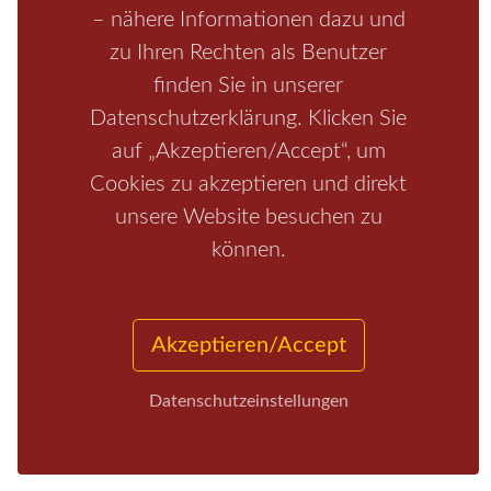
Rathen
Hohnstein
Königstein
Kirnitzschtal
Wellness
– nähere Informationen dazu und
Boofen
Mediathek
zu Ihren Rechten als Benutzer
finden Sie in unserer
Datenschutzerklärung. Klicken Sie
auf „Akzeptieren/Accept“, um
Cookies zu akzeptieren und direkt
unsere Website besuchen zu
können.
Start
/
Region
/
Fragen+Antworten
/
Unterkunft
/
Aktivitäten
/
Kontakt
/
Impressum
Akzeptieren/Accept
Copyrights © 2026 Elbsandsteingebirge Verlag
Datenschutzeinstellungen