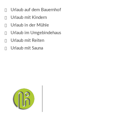
Urlaub auf dem Bauernhof
Urlaub mit Kindern
Urlaub in der Mühle
Urlaub im Umgebindehaus
Urlaub mit Reiten
Urlaub mit Sauna
Das Elbsandsteingebirge mit
seinem Nationalpark Sächsische
Schweiz und dem Nationalpark
Böhmische Schweiz sind ein
Eldorado für Wanderer und
Aktivurlauber. Hier finden Sie Informationen zum