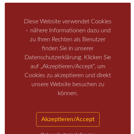
Bastei
Malerweg
Nationalpark
Affensteine
Diese Website verwendet Cookies
Schrammsteine
Weiße Flotte
Bad Schandau
Wehlen
– nähere Informationen dazu und
Rathen
Hohnstein
Königstein
Kirnitzschtal
Wellness
zu Ihren Rechten als Benutzer
Boofen
Mediathek
finden Sie in unserer
Datenschutzerklärung. Klicken Sie
auf „Akzeptieren/Accept“, um
Cookies zu akzeptieren und direkt
unsere Website besuchen zu
können.
Start
/
Region
/
Fragen+Antworten
/
Unterkunft
/
Aktivitäten
/
Kontakt
/
Impressum
Akzeptieren/Accept
Copyrights © 2026 Elbsandsteingebirge Verlag