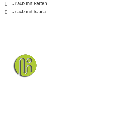
Urlaub mit Reiten
Urlaub mit Sauna
Das Elbsandsteingebirge mit
seinem Nationalpark Sächsische
Schweiz und dem Nationalpark
Böhmische Schweiz sind ein
Eldorado für Wanderer und
Aktivurlauber. Hier finden Sie Informationen zum
Wandern, Klettern, Biken, Boofen, Wassersport und
vieles mehr.
Sie finden bei uns auch die passende Unterkunft im
Hotel, einer Pension, einem Ferienhaus, einer