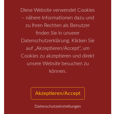
Bastei
Malerweg
Nationalpark
Affensteine
Diese Website verwendet Cookies
Schrammsteine
Weiße Flotte
Bad Schandau
Wehlen
– nähere Informationen dazu und
Rathen
Hohnstein
Königstein
Kirnitzschtal
Wellness
zu Ihren Rechten als Benutzer
Boofen
Mediathek
finden Sie in unserer
Datenschutzerklärung. Klicken Sie
auf „Akzeptieren/Accept“, um
Cookies zu akzeptieren und direkt
unsere Website besuchen zu
können.
Start
/
Region
/
Fragen+Antworten
/
Unterkunft
/
Aktivitäten
/
Kontakt
/
Impressum
Akzeptieren/Accept
Copyrights © 2026 Elbsandsteingebirge Verlag
Datenschutzeinstellungen