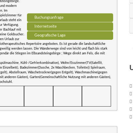
steingebirge.
n und modern
n. Im
Spielzimmer für
Buchungsanfrage
rlaub steht ein
ur Verfügung.
Internetseite
er Bachlauf mit
leine Goldsucher.
Geografische Lage
en Urlaub zur
therapeutisches Repertoire angeboten. Es ist gerade die landschaftliche
gweilig werden lassen. Die Wanderwege sind von leicht und flach bis stark
egendär die Stiegen im Elbsandsteingebirge ; Wege direkt am Fels, die mit
rspülmaschine, Kühl-/Gefrierkombination), Wohn/Esszimmer(TV(Satellit,
(3x Einzelbett), Badezimmer(Dusche, 2x Waschbecken, Toilette)) Spielraum,
gelt), Abstellraum, Wäschetrockner(gegen Entgelt), Waschmaschine(gegen
 mit anderen Gästen), Garten(Gemeinschaftliche Nutzung mit anderen Gästen),
ochstuhl.