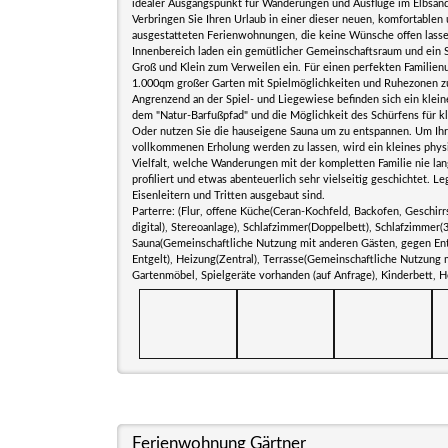
idealer Ausgangspunkt für Wanderungen und Ausflüge im Elbsand
Verbringen Sie Ihren Urlaub in einer dieser neuen, komfortable
ausgestatteten Ferienwohnungen, die keine Wünsche offen lasse
Innenbereich laden ein gemütlicher Gemeinschaftsraum und ein 
Groß und Klein zum Verweilen ein. Für einen perfekten Familienu
1.000qm großer Garten mit Spielmöglichkeiten und Ruhezonen z
Angrenzend an der Spiel- und Liegewiese befinden sich ein klein
dem "Natur-Barfußpfad" und die Möglichkeit des Schürfens für k
Oder nutzen Sie die hauseigene Sauna um zu entspannen. Um Ihr
vollkommenen Erholung werden zu lassen, wird ein kleines physio
Vielfalt, welche Wanderungen mit der kompletten Familie nie lan
profiliert und etwas abenteuerlich sehr vielseitig geschichtet. L
Eisenleitern und Tritten ausgebaut sind.
Parterre: (Flur, offene Küche(Ceran-Kochfeld, Backofen, Geschir
digital), Stereoanlage), Schlafzimmer(Doppelbett), Schlafzimmer
Sauna(Gemeinschaftliche Nutzung mit anderen Gästen, gegen Ent
Entgelt), Heizung(Zentral), Terrasse(Gemeinschaftliche Nutzung
Gartenmöbel, Spielgeräte vorhanden (auf Anfrage), Kinderbett, H
Ferienwohnung Gärtner