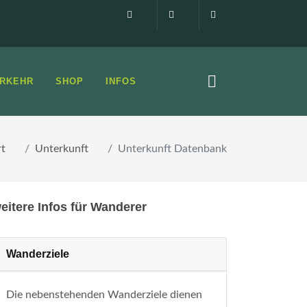
Impressum
0160 99873408
info@elbsandste
RKEHR
SHOP
INFOS
rt
Unterkunft
Unterkunft Datenbank
eitere Infos für Wanderer
Wanderziele
Die nebenstehenden Wanderziele dienen