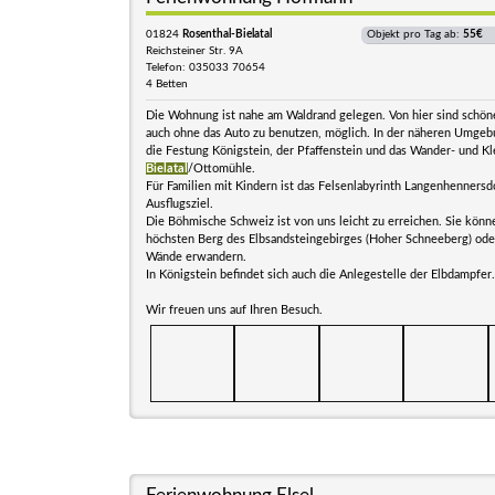
01824
Rosenthal-Bielatal
Objekt pro Tag ab:
55€
Reichsteiner Str. 9A
Telefon: 035033 70654
4 Betten
Die Wohnung ist nahe am Waldrand gelegen. Von hier sind schö
auch ohne das Auto zu benutzen, möglich. In der näheren Umgeb
die Festung Königstein, der Pfaffenstein und das Wander- und Kl
Bielatal
/Ottomühle.
Für Familien mit Kindern ist das Felsenlabyrinth Langenhennersdo
Ausflugsziel.
Die Böhmische Schweiz ist von uns leicht zu erreichen. Sie könn
höchsten Berg des Elbsandsteingebirges (Hoher Schneeberg) ode
Wände erwandern.
In Königstein befindet sich auch die Anlegestelle der Elbdampfer.
Wir freuen uns auf Ihren Besuch.