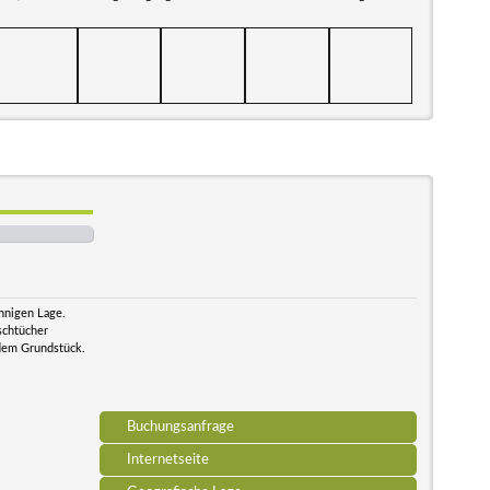
onnigen Lage.
schtücher
 dem Grundstück.
Buchungsanfrage
Internetseite