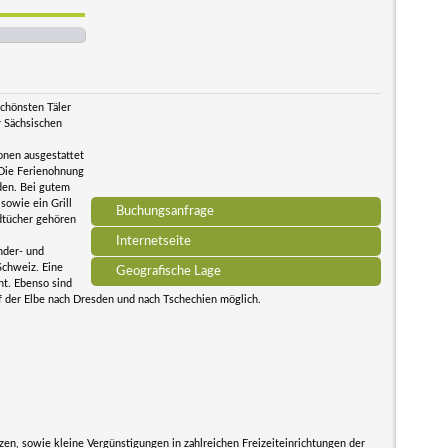
chönsten Täler
r Sächsischen
onen ausgestattet
 Die Ferienohnung
den. Bei gutem
sowie ein Grill
Buchungsanfrage
dtücher gehören
Internetseite
nder- und
chweiz. Eine
Geografische Lage
nt. Ebenso sind
uf der Elbe nach Dresden und nach Tschechien möglich.
en, sowie kleine Vergünstigungen in zahlreichen Freizeiteinrichtungen der