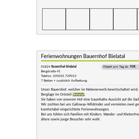
Ferienwohnungen Bauernhof Bielatal
01824
Rosenthal-Bielatal
Objekt pro Tag ab:
95€
Bergstraße 41
Telefon: 035033 729013
7 Betten + zusätzlich Aufbettung
Unser Bauernhof, welcher im Nebenerwerb bewirtschaftet wird, l
Berglage im Ortsteil
Bielatal
.
Sie haben von unserem Hof eine traumhafte Aussicht auf die Säc
Wir züchten bei uns Galloway-Wildrinder und vermieten zwei g
komfortabel eingerichtete Ferienwohnungen.
Bei uns fühlen sich Familien mit Kindern, Wander- und Kletterfr
ältere sowie junge Besucher sehr wohl.