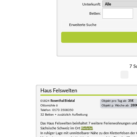
Unterkunft:
Betten:
Erweiterte Suche
7 S
Haus Felswelten
01824
Rosenthal Bielatal
Objekt pro Tag ab:
35€
Ottomühle 6
Objekt p. Woche ab:
280
Telefon: 0173 3508350
32 Betten + zusätzlich Aufbettung
Das Haus Felswelten beinhaltet 7 weitere Ferienwohnungen und l
Sächsische Schweiz im Ort
Bielatal
.
In ruhiger Lage mit unmittelbarer Nähe zu den Kletterfelsen der