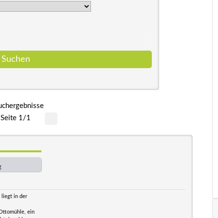
uchergebnisse
Seite 1/1
€
iegt in der
 Ottomühle, ein