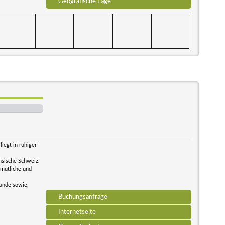
Geografische Lage
iegt in ruhiger
hsische Schweiz.
emütliche und
eunde sowie,
Buchungsanfrage
Internetseite