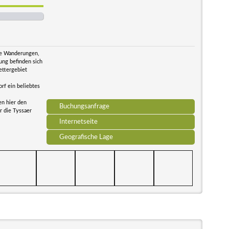
ne Wanderungen,
ung befinden sich
ettergebiet
rf ein beliebtes
en hier den
Buchungsanfrage
r die Tyssaer
Internetseite
Geografische Lage