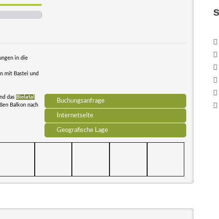
ngen in die
n mit Bastei und
und das
Bielatal
Buchungsanfrage
oßen Balkon nach
Internetseite
Geografische Lage