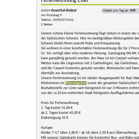
Ferienwohnung Elsel
01824
Rosenthal-Bielatal
Objekt pro Tag ab:
45€
Am Poststeig 9
Telefon: 03503371426
2 Betten
Unsere schöne kleine Ferienwohnung liegt mitten in einem der s
der Sächsischen Schweiz. Hier im zweitgrößten Klettergebiet de
Schweiz bietet Ihnen sowohl Ruhe und Entspannung.
Sie wohnen in einer komfortablen Ferienwohnung die für 2 Pers
ist. Sie verfügt über eine moderne Heizung, Gastzugang WLAN.
kann ganzjährig genutzt werden. Am Haus ist ein Carport vorhan
Wetter kann die Liegewiese mit 2 Gartenliegen, das Gartenhaus, 
und der Carport kostenlos genutzt werden. Bettwäsche und Han
ebenfalls zur Ausstattung.
Unsere Ferienwohnung ist ein idealer Ausganspunkt für Rad-,Wa
Kletterturen im
Bielatalgebiet
sowie der gesamten Sächsischen S
Bushaltestelle zur Linie nach Königstein ist nur 3 Minuten entfer
von der ca.10 km entfernten Stadt Königstein Ausflugsfahrten a
Preis für Ferienwohnung:
1. Tag kostet 55,00 €
ab 2. Tagen kostet 45,00 €
Endreinigung 35 €
Kurtaxe:
Kinder 7-17 Jahre 1,80 € / ab 18 Jahre 2,50 € pro Übernachtung
Mit unserer Gästekarte können Sie kostenfrei Bus- und Bahn nutz