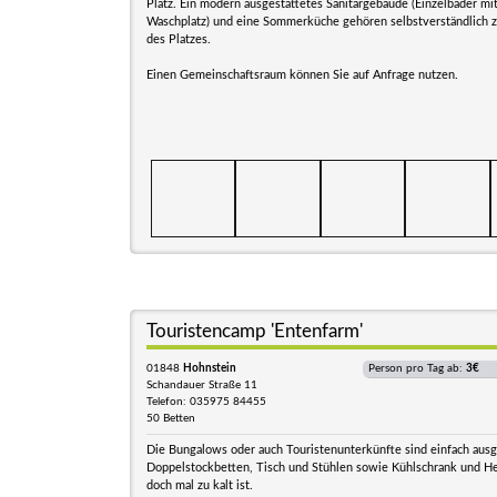
Platz. Ein modern ausgestattetes Sanitärgebäude (Einzelbäder m
Waschplatz) und eine Sommerküche gehören selbstverständlich z
des Platzes.
Einen Gemeinschaftsraum können Sie auf Anfrage nutzen.
Touristencamp 'Entenfarm'
01848
Hohnstein
Person pro Tag ab:
3€
Schandauer Straße 11
Telefon: 035975 84455
50 Betten
Die Bungalows oder auch Touristenunterkünfte sind einfach ausge
Doppelstockbetten, Tisch und Stühlen sowie Kühlschrank und He
doch mal zu kalt ist.