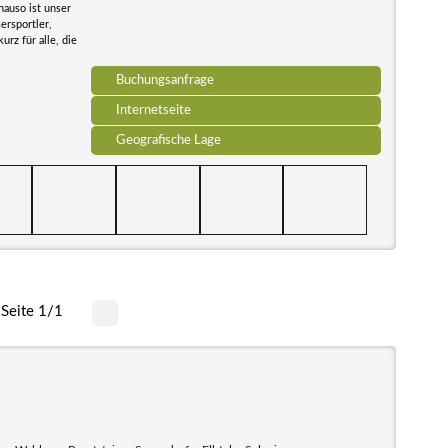
auso ist unser
ersportler,
rz für alle, die
Buchungsanfrage
Internetseite
Geografische Lage
Seite 1/1