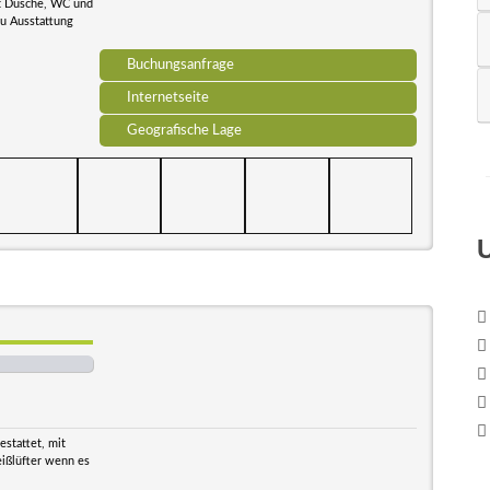
it Dusche, WC und
u Ausstattung
Buchungsanfrage
Internetseite
Geografische Lage
stattet, mit
ißlüfter wenn es