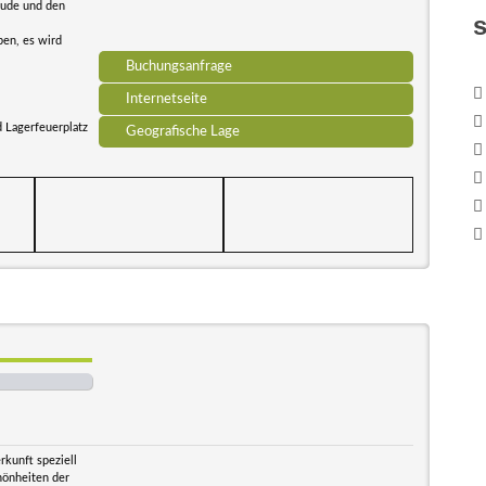
äude und den
ben, es wird
Buchungsanfrage
Internetseite
d Lagerfeuerplatz
Geografische Lage
rkunft speziell
hönheiten der