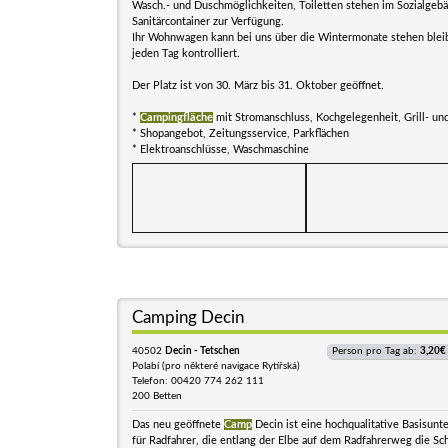
Wasch.- und Duschmöglichkeiten, Toiletten stehen im Sozialgeb
Sanitärcontainer zur Verfügung.
Ihr Wohnwagen kann bei uns über die Wintermonate stehen blei
jeden Tag kontrolliert.
Der Platz ist von 30. März bis 31. Oktober geöffnet.
*
Campingfläche
mit Stromanschluss, Kochgelegenheit, Grill- un
* Shopangebot, Zeitungsservice, Parkflächen
* Elektroanschlüsse, Waschmaschine
Camping Decin
40502
Decin - Tetschen
Person pro Tag ab:
3,20€
Polabí (pro některé navigace Rytířská)
Telefon: 00420 774 262 111
200 Betten
Das neu geöffnete
Camp
Decin ist eine hochqualitative Basisunte
für Radfahrer, die entlang der Elbe auf dem Radfahrerweg die Sc