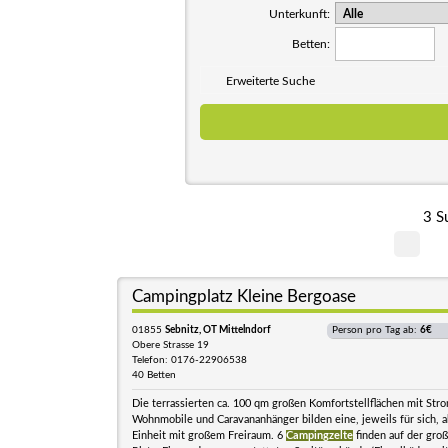
Unterkunft:
Betten:
Erweiterte Suche
3 S
Campingplatz Kleine Bergoase
01855
Sebnitz, OT Mittelndorf
Person pro Tag ab:
6€
Obere Strasse 19
Telefon: 0176-22906538
40 Betten
Die terrassierten ca. 100 qm großen Komfortstellflächen mit Stro
Wohnmobile und Caravananhänger bilden eine, jeweils für sich, 
Einheit mit großem Freiraum. 6
Campingzelte
finden auf der gro