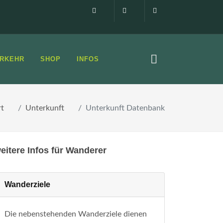
Impressum
0160 99873408
info@elbsandste
RKEHR
SHOP
INFOS
rt
Unterkunft
Unterkunft Datenbank
eitere Infos für Wanderer
Wanderziele
Die nebenstehenden Wanderziele dienen