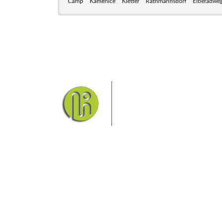
Camp
Kamenice
Kletter
Rathmannsdorf
Elberadwe
Das Elbsandsteingebirge
Nationalpark Böhmische Sch
Hier finden Sie Informatio
Sie finden bei uns auch die passende Unterk
Ferienwohnung od
Fragen/Antworten
Hotel
Infos zur Region
Pension