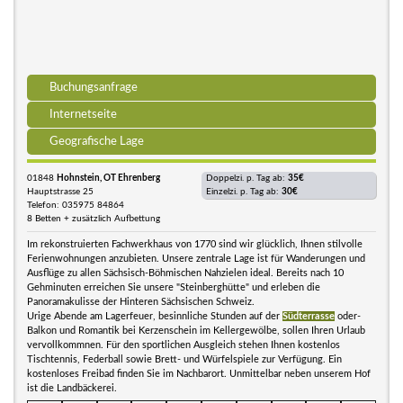
Buchungsanfrage
Internetseite
Geografische Lage
01848
Hohnstein, OT Ehrenberg
Doppelzi. p. Tag ab:
35€
Hauptstrasse 25
Einzelzi. p. Tag ab:
30€
Telefon: 035975 84864
8 Betten + zusätzlich Aufbettung
Im rekonstruierten Fachwerkhaus von 1770 sind wir glücklich, Ihnen stilvolle
Ferienwohnungen anzubieten. Unsere zentrale Lage ist für Wanderungen und
Ausflüge zu allen Sächsisch-Böhmischen Nahzielen ideal. Bereits nach 10
Gehminuten erreichen Sie unsere "Steinberghütte" und erleben die
Panoramakulisse der Hinteren Sächsischen Schweiz.
Urige Abende am Lagerfeuer, besinnliche Stunden auf der
Südterrasse
oder-
Balkon und Romantik bei Kerzenschein im Kellergewölbe, sollen Ihren Urlaub
vervollkommnen. Für den sportlichen Ausgleich stehen Ihnen kostenlos
Tischtennis, Federball sowie Brett- und Würfelspiele zur Verfügung. Ein
kostenloses Freibad finden Sie im Nachbarort. Unmittelbar neben unserem Hof
ist die Landbäckerei.