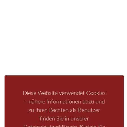
Ferienwohnung oder auf einem Campingplatz.
Fragen/Antworten
Hotel
Infos zur Region
Pension
Mediathek
Ferienwohnung
Unterkunft
Ferienhaus
Aktivitäten
Camping
Bastei
Malerweg
Nationalpark
Affensteine
Schrammsteine
Weiße Flotte
Bad Schandau
Wehlen
Rathen
Hohnstein
Königstein
Kirnitzschtal
Wellness
Diese Website verwendet Cookies
Boofen
Mediathek
– nähere Informationen dazu und
zu Ihren Rechten als Benutzer
finden Sie in unserer