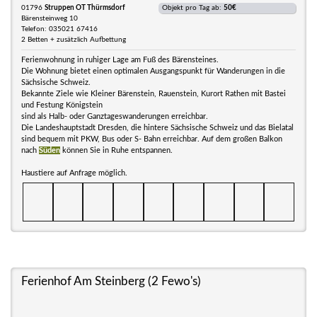
01796
Struppen OT Thürmsdorf
Objekt pro Tag ab:
50€
Bärensteinweg 10
Telefon: 035021 67416
2 Betten + zusätzlich Aufbettung
Ferienwohnung in ruhiger Lage am Fuß des Bärensteines.
Die Wohnung bietet einen optimalen Ausgangspunkt für Wanderungen in die
Sächsische Schweiz.
Bekannte Ziele wie Kleiner Bärenstein, Rauenstein, Kurort Rathen mit Bastei
und Festung Königstein
sind als Halb- oder Ganztageswanderungen erreichbar.
Die Landeshauptstadt Dresden, die hintere Sächsische Schweiz und das Bielatal
sind bequem mit PKW, Bus oder S- Bahn erreichbar. Auf dem großen Balkon
nach
Süden
können Sie in Ruhe entspannen.
Haustiere auf Anfrage möglich.
Ferienhof Am Steinberg (2 Fewo's)