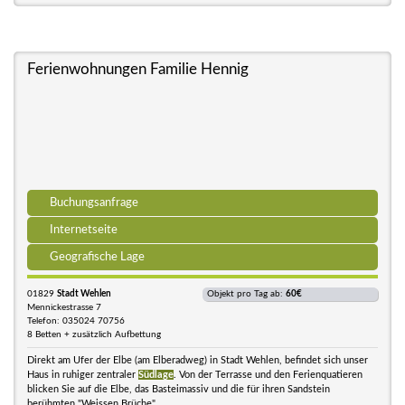
Ferienwohnungen Familie Hennig
Buchungsanfrage
Internetseite
Geografische Lage
01829
Stadt Wehlen
Objekt pro Tag ab:
60€
Mennickestrasse 7
Telefon: 035024 70756
8 Betten + zusätzlich Aufbettung
Direkt am Ufer der Elbe (am Elberadweg) in Stadt Wehlen, befindet sich unser
Haus in ruhiger zentraler
Südlage
. Von der Terrasse und den Ferienquatieren
blicken Sie auf die Elbe, das Basteimassiv und die für ihren Sandstein
berühmten "Weissen Brüche".