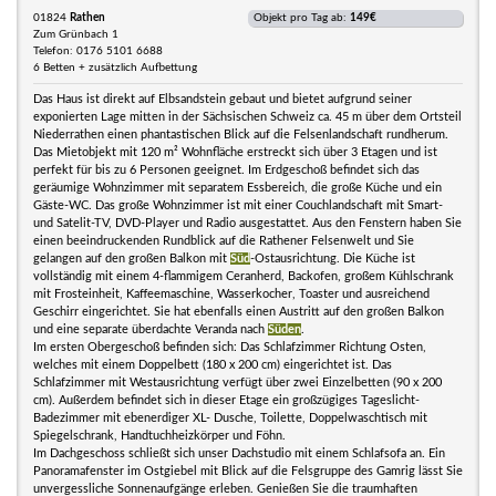
01824
Rathen
Objekt pro Tag ab:
149€
Zum Grünbach 1
Telefon: 0176 5101 6688
6 Betten + zusätzlich Aufbettung
Das Haus ist direkt auf Elbsandstein gebaut und bietet aufgrund seiner
exponierten Lage mitten in der Sächsischen Schweiz ca. 45 m über dem Ortsteil
Niederrathen einen phantastischen Blick auf die Felsenlandschaft rundherum.
Das Mietobjekt mit 120 m² Wohnfläche erstreckt sich über 3 Etagen und ist
perfekt für bis zu 6 Personen geeignet. Im Erdgeschoß befindet sich das
geräumige Wohnzimmer mit separatem Essbereich, die große Küche und ein
Gäste-WC. Das große Wohnzimmer ist mit einer Couchlandschaft mit Smart-
und Satelit-TV, DVD-Player und Radio ausgestattet. Aus den Fenstern haben Sie
einen beeindruckenden Rundblick auf die Rathener Felsenwelt und Sie
gelangen auf den großen Balkon mit
Süd
-Ostausrichtung. Die Küche ist
vollständig mit einem 4-flammigem Ceranherd, Backofen, großem Kühlschrank
mit Frosteinheit, Kaffeemaschine, Wasserkocher, Toaster und ausreichend
Geschirr eingerichtet. Sie hat ebenfalls einen Austritt auf den großen Balkon
und eine separate überdachte Veranda nach
Süden
.
Im ersten Obergeschoß befinden sich: Das Schlafzimmer Richtung Osten,
welches mit einem Doppelbett (180 x 200 cm) eingerichtet ist. Das
Schlafzimmer mit Westausrichtung verfügt über zwei Einzelbetten (90 x 200
cm). Außerdem befindet sich in dieser Etage ein großzügiges Tageslicht-
Badezimmer mit ebenerdiger XL- Dusche, Toilette, Doppelwaschtisch mit
Spiegelschrank, Handtuchheizkörper und Föhn.
Im Dachgeschoss schließt sich unser Dachstudio mit einem Schlafsofa an. Ein
Panoramafenster im Ostgiebel mit Blick auf die Felsgruppe des Gamrig lässt Sie
unvergessliche Sonnenaufgänge erleben. Genießen Sie die traumhaften