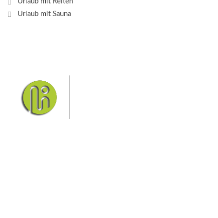
Urlaub mit Reiten
Urlaub mit Sauna
Das Elbsandsteingebirge mit
seinem Nationalpark Sächsische
Schweiz und dem Nationalpark
Böhmische Schweiz sind ein
Eldorado für Wanderer und
Aktivurlauber. Hier finden Sie Informationen zum
Wandern, Klettern, Biken, Boofen, Wassersport und
vieles mehr.
Sie finden bei uns auch die passende Unterkunft im
Hotel, einer Pension, einem Ferienhaus, einer