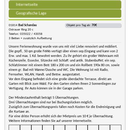
Internetseite
Geografische Lage
01814
Bad Schandau
Objekt pro Tag ab:
70€
Ostrauer Ring 20 c
Telefon: 035022 / 43058
3 Betten + zusätzlich Aufbettung
Unsere Ferienwohnung wurde von uns mit viel Liebe renoviert und möbliert.
Die gepfl., 50 qm große FeWo verfügt über einen sep.Eingang und kann von 2
Erw. und max. 1 Kd. bewohnt werden. Zu ihr gehört ein großer Wohnraum mit
Küchenzeile, Essecke, Sitzecke mit Schlaff. und antik. Stubenbuffet; ein sep.
Schlafzimmer mit einem Bett 180 x 200 cm und ein Rollbett 190x 80 cm, sowie
einem gr. Bad mit Wanne/Dusche und WC. Die Wohnung ist mit Radio,
Fernseher, WLAN, Handt. und Bettw. ausgestattet.
Vor dem Eingang befindet sich eine große überdachte Terrasse, direkt am
Garten mit Blick zum Wald. Für den Garten stehen Ihnen 2 Sonnenliegen zur
Verfügung. Ihr Auto können sie in der Garage parken.
Der Mindestaufenthalt beträgt 5 Übernachtungen.
Drei Übernachtungen sind nur bei Buchungslücken möglich.
Zuzüglich zum Übernachtungspreis fallen noch Kosten für die Endreinigung und
die Kurtaxe an.
Für eine dritte Person erhöht sich der Mietpreis um 10 € je Übernachtung.
Weitere Informationen finden Sie auf unserer Internetseite.