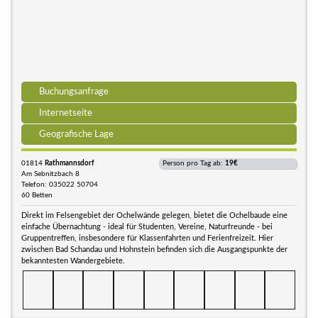
Buchungsanfrage
Internetseite
Geografische Lage
01814
Rathmannsdorf
Person pro Tag ab:
19€
Am Sebnitzbach 8
Telefon: 035022 50704
60 Betten
Direkt im Felsengebiet der Ochelwände gelegen, bietet die Ochelbaude eine
einfache Übernachtung - ideal für Studenten, Vereine, Naturfreunde - bei
Gruppentreffen, insbesondere für Klassenfahrten und Ferienfreizeit. Hier
zwischen Bad Schandau und Hohnstein befinden sich die Ausgangspunkte der
bekanntesten Wandergebiete.