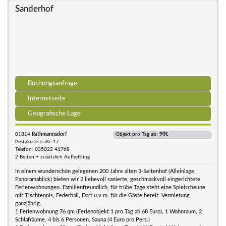
Sanderhof
Buchungsanfrage
Internetseite
Geografische Lage
01814
Rathmannsdorf
Objekt pro Tag ab:
90€
Pestalozzistraße 17
Telefon: 035022 41768
2 Betten + zusätzlich Aufbettung
In einem wunderschön gelegenen 200 Jahre alten 3-Seitenhof (Alleinlage,
Panoramablick) bieten wir 2 liebevoll sanierte, geschmackvoll eingerichtete
Ferienwohnungen. Familienfreundlich, für trübe Tage steht eine Spielscheune
mit Tischtennis, Federball, Dart u.v.m. für die Gäste bereit. Vermietung
ganzjährig.
1 Ferienwohnung 76 qm (Ferienobjekt 1 pro Tag ab 68 Euro), 1 Wohnraum, 2
Schlafräume, 4 bis 6 Personen, Sauna (4 Euro pro Pers.)