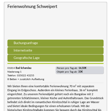
Ferienwohnung Schweipert
Buchungsanfrage
Internetseite
Geografische Lage
01814
Bad Schandau
Person pro Tag ab:
16,50€
Niederweg 1
Objekt pro Tag ab:
33€
Telefon: 035022 43255
8 Betten + zusätzlich Aufbettung
Wir bieten Ihnen eine komfortable Ferienwohnung 70 m² mit separatem
Eingang im Erdgeschoss. Außerdem ein kleines Ferienhaus, 36 m² komplett
eingerichtet. Zu unserem Ferienobjekt gehört noch ein Bungalow mit 2
getrennten Schlafzimmern, kleiner Küche und Aufenthaltsraum. Das Grundstück
befindet sich direkt im romantischen Kirnitzschtal in ruhiger Lage am Wasser
und bietet ideale Bedingungen für einen erholsamen Urlaub. Mit der
historischen Kirnitzschtalbahn kommen Sie bequem durch das Kirnitzschtal bis