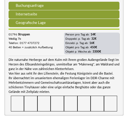
Buchungsanfrage
Internetseite
Geografische Lage
01796
Struppen
Person pro Tag ab:
14€
Weißig 7b
Doppelzi. p. Tag ab:
32€
Telefon: 0177 4737272
Einzelzi. p. Tag ab:
16€
40 Betten + zusätzlich Aufbettung
Objekt pro Tag ab:
450€
Objekt p. Woche ab:
3300€
Die naturnahe Herberge auf dem Kulm mit ihrem großen Außengelände liegt im
Herzen des Elbsandsteingebirges, unmittelbar am "Malerweg", am Waldrand und
ganz in der Nähe von zahlreichen Kletterfelsen.
Von hier aus seht ihr den Lilienstein, die Festung Königstein und die Bastei.
Ihr übernachtet im unsaniertem ehemaligen Ferienlager im DDR-Charme mit
Mehrbettzimmern und Gemeinschaftssanitäranlagen, könnt aber auch die
schickeren Tinyhäuser oder eine urige einfache Berghütte oder das ganze
Gelände mit Zeltplatz mieten.