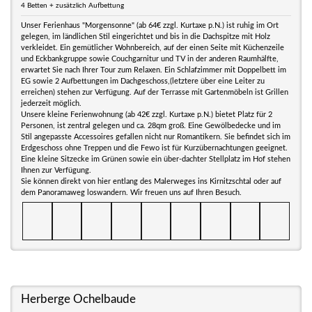
4 Betten + zusätzlich Aufbettung
Unser Ferienhaus "Morgensonne" (ab 64€ zzgl. Kurtaxe p.N.) ist ruhig im Ort
gelegen, im ländlichen Stil eingerichtet und bis in die Dachspitze mit Holz
verkleidet. Ein gemütlicher Wohnbereich, auf der einen Seite mit Küchenzeile
und Eckbankgruppe sowie Couchgarnitur und TV in der anderen Raumhälfte,
erwartet Sie nach Ihrer Tour zum Relaxen. Ein Schlafzimmer mit Doppelbett im
EG sowie 2 Aufbettungen im Dachgeschoss,(letztere über eine Leiter zu
erreichen) stehen zur Verfügung. Auf der Terrasse mit Gartenmöbeln ist Grillen
jederzeit möglich.
Unsere kleine Ferienwohnung (ab 42€ zzgl. Kurtaxe p.N.) bietet Platz für 2
Personen, ist zentral gelegen und ca. 28qm groß. Eine Gewölbedecke und im
Stil angepasste Accessoires gefallen nicht nur Romantikern. Sie befindet sich im
Erdgeschoss ohne Treppen und die Fewo ist für Kurzübernachtungen geeignet.
Eine kleine Sitzecke im Grünen sowie ein über-dachter Stellplatz im Hof stehen
Ihnen zur Verfügung.
Sie können direkt von hier entlang des Malerweges ins Kirnitzschtal oder auf
dem Panoramaweg loswandern. Wir freuen uns auf Ihren Besuch.
Herberge Ochelbaude