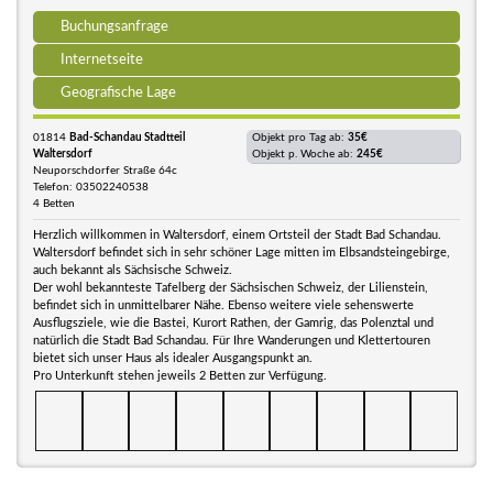
Buchungsanfrage
Internetseite
Geografische Lage
01814
Bad-Schandau Stadtteil
Objekt pro Tag ab:
35€
Waltersdorf
Objekt p. Woche ab:
245€
Neuporschdorfer Straße 64c
Telefon: 03502240538
4 Betten
Herzlich willkommen in Waltersdorf, einem Ortsteil der Stadt Bad Schandau.
Waltersdorf befindet sich in sehr schöner Lage mitten im Elbsandsteingebirge,
auch bekannt als Sächsische Schweiz.
Der wohl bekannteste Tafelberg der Sächsischen Schweiz, der Lilienstein,
befindet sich in unmittelbarer Nähe. Ebenso weitere viele sehenswerte
Ausflugsziele, wie die Bastei, Kurort Rathen, der Gamrig, das Polenztal und
natürlich die Stadt Bad Schandau. Für Ihre Wanderungen und Klettertouren
bietet sich unser Haus als idealer Ausgangspunkt an.
Pro Unterkunft stehen jeweils 2 Betten zur Verfügung.