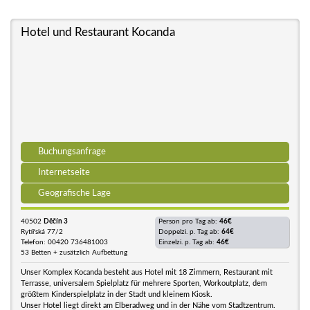
Hotel und Restaurant Kocanda
Buchungsanfrage
Internetseite
Geografische Lage
40502
Děčín 3
Person pro Tag ab:
46€
Rytířská 77/2
Doppelzi. p. Tag ab:
64€
Telefon: 00420 736481003
Einzelzi. p. Tag ab:
46€
53 Betten + zusätzlich Aufbettung
Unser Komplex Kocanda besteht aus Hotel mit 18 Zimmern, Restaurant mit
Terrasse, universalem Spielplatz für mehrere Sporten, Workoutplatz, dem
größtem Kinderspielplatz in der Stadt und kleinem Kiosk.
Unser Hotel liegt direkt am Elberadweg und in der Nähe vom Stadtzentrum.