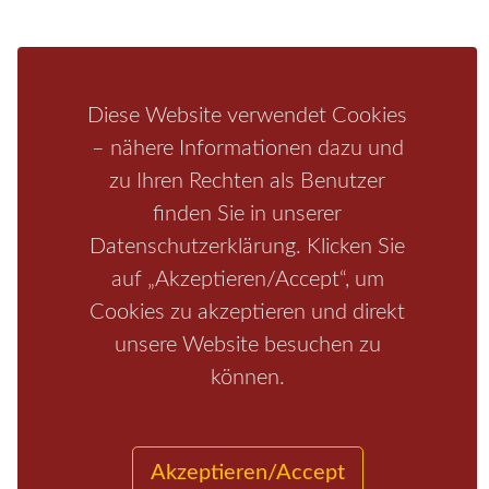
Bastei
Malerweg
Nationalpark
Affensteine
Schrammsteine
Weiße Flotte
Bad Schandau
Wehlen
Rathen
Hohnstein
Königstein
Kirnitzschtal
Wellness
Boofen
Mediathek
Diese Website verwendet Cookies
– nähere Informationen dazu und
zu Ihren Rechten als Benutzer
finden Sie in unserer
Datenschutzerklärung. Klicken Sie
auf „Akzeptieren/Accept“, um
Cookies zu akzeptieren und direkt
unsere Website besuchen zu
Start
/
Region
/
Fragen+Antworten
/
Unterkunft
/
Aktivitäten
können.
/
Kontakt
/
Impressum
Copyrights © 2026 Elbsandsteingebirge Verlag
Akzeptieren/Accept