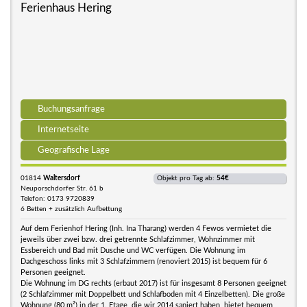
Ferienhaus Hering
Buchungsanfrage
Internetseite
Geografische Lage
01814
Waltersdorf
Objekt pro Tag ab:
54€
Neuporschdorfer Str. 61 b
Telefon: 0173 9720839
6 Betten + zusätzlich Aufbettung
Auf dem Ferienhof Hering (Inh. Ina Tharang) werden 4 Fewos vermietet die
jeweils über zwei bzw. drei getrennte Schlafzimmer, Wohnzimmer mit
Essbereich und Bad mit Dusche und WC verfügen. Die Wohnung im
Dachgeschoss links mit 3 Schlafzimmern (renoviert 2015) ist bequem für 6
Personen geeignet.
Die Wohnung im DG rechts (erbaut 2017) ist für insgesamt 8 Personen geeignet
(2 Schlafzimmer mit Doppelbett und Schlafboden mit 4 Einzelbetten). Die große
Wohnung (80 m²) in der 1. Etage, die wir 2014 saniert haben, bietet bequem