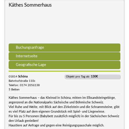
Käthes Sommerhaus
Buchungsanfrage
Internetseite
Geografische Lage
01814
Schöna
Objekt pro Tag ab:
130€
Bahnhofstraße 110c
Telefon: 0174 2056138
5 Betten
Käthes Sommerhaus – das Kleinod in Schöna, mitten im Elbsandsteingebirge,
angenzend an die Nationalparks Sächsische und Böhmische Schweiz.
Viel Ruhe und Weite, mit Blick auf den Zirkelstein und die Schrammsteine, gibt
es viel Platz auf dem eigenen Grundstück mit Spiel- und Liegewiese.
Für bis zu 5 Personen (Babybett zusätzlich möglich) in der Sächsischen Schweiz
den Urlaub genießen!
Haustiere auf Anfrage und gegen eine Reinigungspauschale möglich.