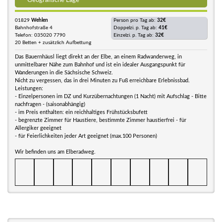
Geografische Lage
01829
Wehlen
Person pro Tag ab:
32€
Bahnhofstraße 4
Doppelzi. p. Tag ab:
41€
Telefon: 035020 7790
Einzelzi. p. Tag ab:
32€
20 Betten + zusätzlich Aufbettung
Das Bauernhäusl liegt direkt an der Elbe, an einem Radwanderweg, in
unmittelbarer Nähe zum Bahnhof und ist ein idealer Ausgangspunkt für
Wanderungen in die Sächsische Schweiz.
Nicht zu vergessen, das in drei Minuten zu Fuß erreichbare Erlebnissbad.
Leistungen:
- Einzelpersonen im DZ und Kurzübernachtungen (1 Nacht) mit Aufschlag - Bitte
nachfragen - (saisonabhängig)
- im Preis enthalten: ein reichhaltiges Frühstücksbufett
- begrenzte Zimmer für Haustiere, bestimmte Zimmer haustierfrei - für
Allergiker geeignet
- für Feierlichkeiten jeder Art geeignet (max.100 Personen)
Wir befinden uns am Elberadweg.