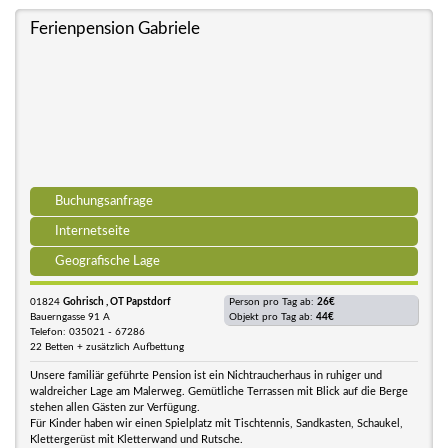
Ferienpension Gabriele
Buchungsanfrage
Internetseite
Geografische Lage
01824
Gohrisch , OT Papstdorf
Person pro Tag ab:
26€
Bauerngasse 91 A
Objekt pro Tag ab:
44€
Telefon: 035021 - 67286
22 Betten + zusätzlich Aufbettung
Unsere familiär geführte Pension ist ein Nichtraucherhaus in ruhiger und
waldreicher Lage am Malerweg. Gemütliche Terrassen mit Blick auf die Berge
stehen allen Gästen zur Verfügung.
Für Kinder haben wir einen Spielplatz mit Tischtennis, Sandkasten, Schaukel,
Klettergerüst mit Kletterwand und Rutsche.