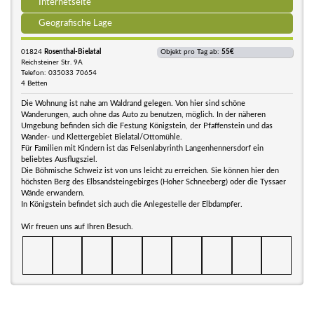
Internetseite
Geografische Lage
01824
Rosenthal-Bielatal
Objekt pro Tag ab:
55€
Reichsteiner Str. 9A
Telefon: 035033 70654
4 Betten
Die Wohnung ist nahe am Waldrand gelegen. Von hier sind schöne
Wanderungen, auch ohne das Auto zu benutzen, möglich. In der näheren
Umgebung befinden sich die Festung Königstein, der Pfaffenstein und das
Wander- und Klettergebiet Bielatal/Ottomühle.
Für Familien mit Kindern ist das Felsenlabyrinth Langenhennersdorf ein
beliebtes Ausflugsziel.
Die Böhmische Schweiz ist von uns leicht zu erreichen. Sie können hier den
höchsten Berg des Elbsandsteingebirges (Hoher Schneeberg) oder die Tyssaer
Wände erwandern.
In Königstein befindet sich auch die Anlegestelle der Elbdampfer.
Wir freuen uns auf Ihren Besuch.