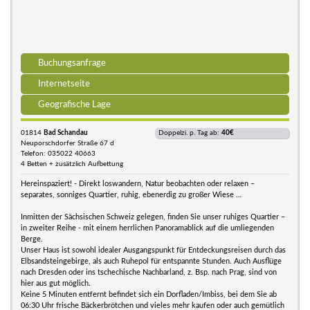
Buchungsanfrage
Internetseite
Geografische Lage
01814
Bad Schandau
Doppelzi. p. Tag ab:
40€
Neuporschdorfer Straße 67 d
Telefon: 035022 40663
4 Betten + zusätzlich Aufbettung
Hereinspaziert! - Direkt loswandern, Natur beobachten oder relaxen –
separates, sonniges Quartier, ruhig, ebenerdig zu großer Wiese …
Inmitten der Sächsischen Schweiz gelegen, finden Sie unser ruhiges Quartier –
in zweiter Reihe - mit einem herrlichen Panoramablick auf die umliegenden
Berge.
Unser Haus ist sowohl idealer Ausgangspunkt für Entdeckungsreisen durch das
Elbsandsteingebirge, als auch Ruhepol für entspannte Stunden. Auch Ausflüge
nach Dresden oder ins tschechische Nachbarland, z. Bsp. nach Prag, sind von
hier aus gut möglich.
Keine 5 Minuten entfernt befindet sich ein Dorfladen/Imbiss, bei dem Sie ab
06:30 Uhr frische Bäckerbrötchen und vieles mehr kaufen oder auch gemütlich