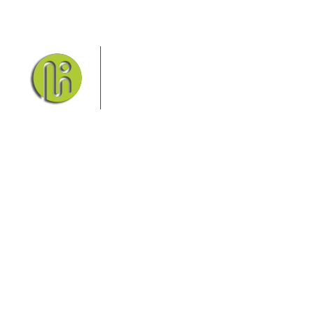
Das Elbsandsteingebirge mit
seinem Nationalpark Sächsische
Schweiz und dem Nationalpark
Böhmische Schweiz sind ein
Eldorado für Wanderer und
Aktivurlauber. Hier finden Sie Informationen zum
Wandern, Klettern, Biken, Boofen, Wassersport und
vieles mehr.
Sie finden bei uns auch die passende Unterkunft im
Hotel, einer Pension, einem Ferienhaus, einer
Ferienwohnung oder auf einem Campingplatz.