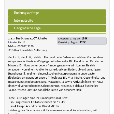
Buchungsanfrage
Internetseite
Geografische Lage
01814
Bad Schandau, OT Schmilka
Doppelzi. p. Tag ab:
188€
Schmilka Nr. 11
Einzelzi. p. Tag ab:
128€
Telefon: 035022 9130
22 Betten + zusätzlich Aufbettung
Viel Licht, viel Luft, reichlich Holz und helle Farben, ein schöner Garten, dazu
entspannende Musik und Vogelgezwitscher – das Bio Hotel in der Sächsische
Schweiz! Ein Haus voller Lebensfreude, genau wie wir. Lassen Sie sich
verzaubern von einem Ambiente aus exklusivem Ruderclub und anmutigem
Strandhausstil. In einem eindrucksvollen Naturpanorama in unverbauter
Elbelandschaft garantiert unsere Trilogie aus Bio Vital Küche, Gesundheits- und
Entspannungsangeboten (Sauna, Massagen,...) sowie Aktivsein in reiner Natur
einen viel versprechenden Urlaubsgenuss. Freuen Sie sich auf kuschelige
Räume, frische Luft und natürliche Düfte von schönem Holz.
Diese Leistungen sind im Zimmerpreis inklusive:
- Bio-Langschläfer-Frühstücksbuffet bis 12 Uhr
- Bio-4-Gänge-Abendmenü 18 und 20 Uhr
- Nutzung des Badehauses mit Panoramasaunen und Ruhebereichen, inkl.