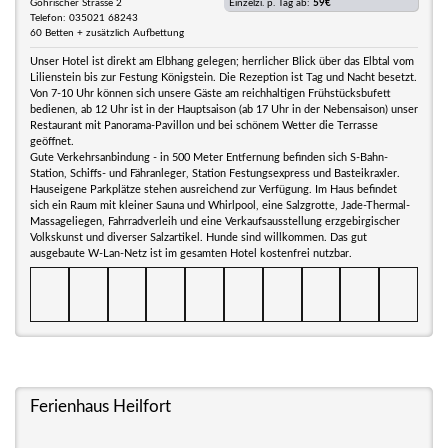
Gohrischer Strasse 2
Einzelzi. p. Tag ab:
59€
Telefon: 035021 68243
60 Betten + zusätzlich Aufbettung
Unser Hotel ist direkt am Elbhang gelegen; herrlicher Blick über das Elbtal vom
Lilienstein bis zur Festung Königstein. Die Rezeption ist Tag und Nacht besetzt.
Von 7-10 Uhr können sich unsere Gäste am reichhaltigen Frühstücksbufett
bedienen, ab 12 Uhr ist in der Hauptsaison (ab 17 Uhr in der Nebensaison) unser
Restaurant mit Panorama-Pavillon und bei schönem Wetter die Terrasse
geöffnet.
Gute Verkehrsanbindung - in 500 Meter Entfernung befinden sich S-Bahn-
Station, Schiffs- und Fähranleger, Station Festungsexpress und Basteikraxler.
Hauseigene Parkplätze stehen ausreichend zur Verfügung. Im Haus befindet
sich ein Raum mit kleiner Sauna und Whirlpool, eine Salzgrotte, Jade-Thermal-
Massageliegen, Fahrradverleih und eine Verkaufsausstellung erzgebirgischer
Volkskunst und diverser Salzartikel. Hunde sind willkommen. Das gut
ausgebaute W-Lan-Netz ist im gesamten Hotel kostenfrei nutzbar.
Ferienhaus Heilfort