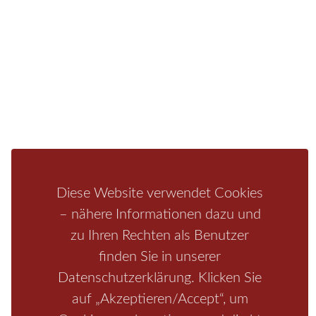
Fragen/Antworten
Hotel
Infos zur Region
Pension
Mediathek
Ferienwohnung
Unterkunft
Ferienhaus
Aktivitäten
Camping
Bastei
Malerweg
Nationalpark
Affensteine
Schrammsteine
Weiße Flotte
Bad Schandau
Wehlen
Rathen
Hohnstein
Königstein
Kirnitzschtal
Wellness
Boofen
Mediathek
Diese Website verwendet Cookies
– nähere Informationen dazu und
zu Ihren Rechten als Benutzer
finden Sie in unserer
Datenschutzerklärung. Klicken Sie
auf „Akzeptieren/Accept“, um