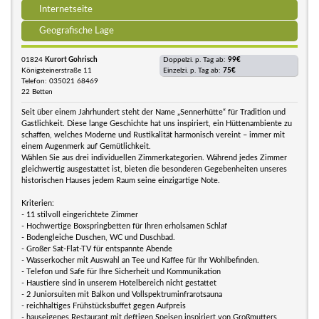
Internetseite
Geografische Lage
01824
Kurort Gohrisch
Doppelzi. p. Tag ab:
99€
Königsteinerstraße 11
Einzelzi. p. Tag ab:
75€
Telefon: 035021 68469
22 Betten
Seit über einem Jahrhundert steht der Name „Sennerhütte“ für Tradition und
Gastlichkeit. Diese lange Geschichte hat uns inspiriert, ein Hüttenambiente zu
schaffen, welches Moderne und Rustikalität harmonisch vereint – immer mit
einem Augenmerk auf Gemütlichkeit.
Wählen Sie aus drei individuellen Zimmerkategorien. Während jedes Zimmer
gleichwertig ausgestattet ist, bieten die besonderen Gegebenheiten unseres
historischen Hauses jedem Raum seine einzigartige Note.
Kriterien:
- 11 stilvoll eingerichtete Zimmer
- Hochwertige Boxspringbetten für Ihren erholsamen Schlaf
- Bodengleiche Duschen, WC und Duschbad.
- Großer Sat-Flat-TV für entspannte Abende
- Wasserkocher mit Auswahl an Tee und Kaffee für Ihr Wohlbefinden.
- Telefon und Safe für Ihre Sicherheit und Kommunikation
- Haustiere sind in unserem Hotelbereich nicht gestattet
- 2 Juniorsuiten mit Balkon und Vollspektruminfrarotsauna
- reichhaltiges Frühstücksbuffet gegen Aufpreis
- hauseigenes Restaurant mit deftigen Speisen inspiriert von Großmutters