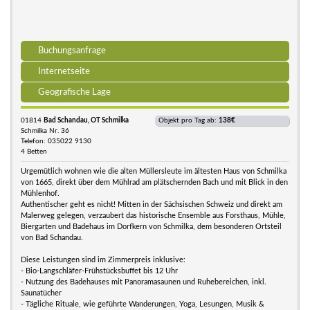
Buchungsanfrage
Internetseite
Geografische Lage
01814
Bad Schandau, OT Schmilka
Objekt pro Tag ab:
138€
Schmilka Nr. 36
Telefon: 035022 9130
4 Betten
Urgemütlich wohnen wie die alten Müllersleute im ältesten Haus von Schmilka
von 1665, direkt über dem Mühlrad am plätschernden Bach und mit Blick in den
Mühlenhof.
Authentischer geht es nicht! Mitten in der Sächsischen Schweiz und direkt am
Malerweg gelegen, verzaubert das historische Ensemble aus Forsthaus, Mühle,
Biergarten und Badehaus im Dorfkern von Schmilka, dem besonderen Ortsteil
von Bad Schandau.
Diese Leistungen sind im Zimmerpreis inklusive:
- Bio-Langschläfer-Frühstücksbuffet bis 12 Uhr
- Nutzung des Badehauses mit Panoramasaunen und Ruhebereichen, inkl.
Saunatücher
- Tägliche Rituale, wie geführte Wanderungen, Yoga, Lesungen, Musik &