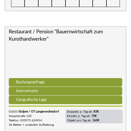
Restaurant / Pension "Bauernwirtschaft zum
Kunsthandwerker"
Buchungsanfrage
Internetseite
Geografische Lage
01833
Stolpen / OT Langenwolmsdorf
Doppelzi. p. Tag ab:
83€
Hauptstraße 120
Einzelzi. p. Tag ab:
70€
Telefon: 035973 624914
Objekt pro Tag ab:
160€
36 Betten + zusätzlich Aufbettung