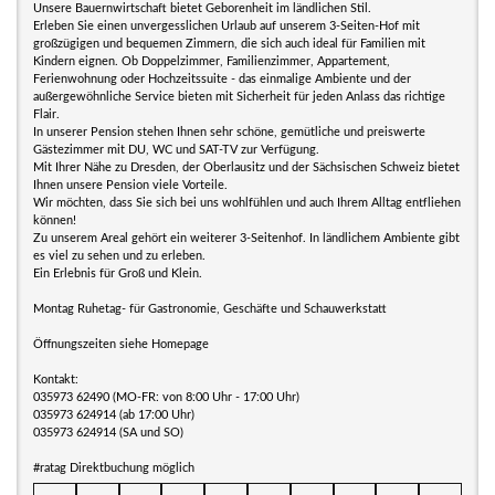
Unsere Bauernwirtschaft bietet Geborenheit im ländlichen Stil.
Erleben Sie einen unvergesslichen Urlaub auf unserem 3-Seiten-Hof mit
großzügigen und bequemen Zimmern, die sich auch ideal für Familien mit
Kindern eignen. Ob Doppelzimmer, Familienzimmer, Appartement,
Ferienwohnung oder Hochzeitssuite - das einmalige Ambiente und der
außergewöhnliche Service bieten mit Sicherheit für jeden Anlass das richtige
Flair.
In unserer Pension stehen Ihnen sehr schöne, gemütliche und preiswerte
Gästezimmer mit DU, WC und SAT-TV zur Verfügung.
Mit Ihrer Nähe zu Dresden, der Oberlausitz und der Sächsischen Schweiz bietet
Ihnen unsere Pension viele Vorteile.
Wir möchten, dass Sie sich bei uns wohlfühlen und auch Ihrem Alltag entfliehen
können!
Zu unserem Areal gehört ein weiterer 3-Seitenhof. In ländlichem Ambiente gibt
es viel zu sehen und zu erleben.
Ein Erlebnis für Groß und Klein.
Montag Ruhetag- für Gastronomie, Geschäfte und Schauwerkstatt
Öffnungszeiten siehe Homepage
Kontakt:
035973 62490 (MO-FR: von 8:00 Uhr - 17:00 Uhr)
035973 624914 (ab 17:00 Uhr)
035973 624914 (SA und SO)
#ratag Direktbuchung möglich