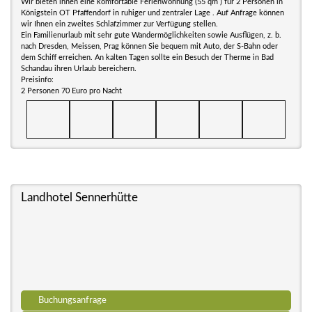
Wir bieten ihnen eine komfortable Ferienwohnung (55 qm ) für 2 Personen in
Königstein OT Pfaffendorf in ruhiger und zentraler Lage . Auf Anfrage können
wir Ihnen ein zweites Schlafzimmer zur Verfügung stellen.
Ein Familienurlaub mit sehr gute Wandermöglichkeiten sowie Ausflügen, z. b.
nach Dresden, Meissen, Prag können Sie bequem mit Auto, der S-Bahn oder
dem Schiff erreichen. An kalten Tagen sollte ein Besuch der Therme in Bad
Schandau ihren Urlaub bereichern.
Preisinfo:
2 Personen 70 Euro pro Nacht
Landhotel Sennerhütte
Buchungsanfrage