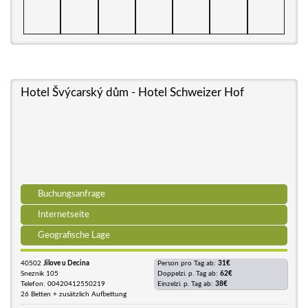
Hotel Švýcarský dům - Hotel Schweizer Hof
Buchungsanfrage
Internetseite
Geografische Lage
40502
Jilove u Decina
Person pro Tag ab:
31€
Sneznik 105
Doppelzi. p. Tag ab:
62€
Telefon: 00420412550219
Einzelzi. p. Tag ab:
38€
26 Betten + zusätzlich Aufbettung