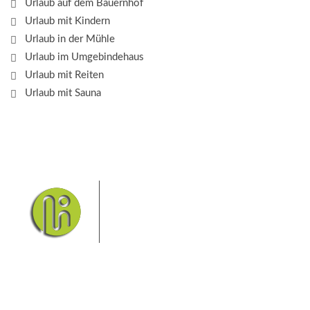
Urlaub auf dem Bauernhof
Urlaub mit Kindern
Urlaub in der Mühle
Urlaub im Umgebindehaus
Urlaub mit Reiten
Urlaub mit Sauna
Das Elbsandsteingebirge mit
seinem Nationalpark Sächsische
Schweiz und dem Nationalpark
Böhmische Schweiz sind ein
Eldorado für Wanderer und
Aktivurlauber. Hier finden Sie Informationen zum
Wandern, Klettern, Biken, Boofen, Wassersport und