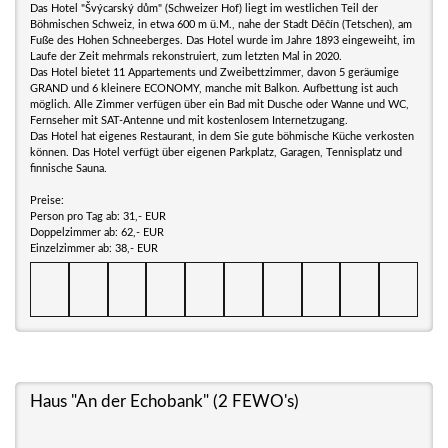
Das Hotel "Švýcarský dům" (Schweizer Hof) liegt im westlichen Teil der
Böhmischen Schweiz, in etwa 600 m ü.M., nahe der Stadt Děčín (Tetschen), am
Fuße des Hohen Schneeberges. Das Hotel wurde im Jahre 1893 eingeweiht, im
Laufe der Zeit mehrmals rekonstruiert, zum letzten Mal in 2020.
Das Hotel bietet 11 Appartements und Zweibettzimmer, davon 5 geräumige
GRAND und 6 kleinere ECONOMY, manche mit Balkon. Aufbettung ist auch
möglich. Alle Zimmer verfügen über ein Bad mit Dusche oder Wanne und WC,
Fernseher mit SAT-Antenne und mit kostenlosem Internetzugang.
Das Hotel hat eigenes Restaurant, in dem Sie gute böhmische Küche verkosten
können. Das Hotel verfügt über eigenen Parkplatz, Garagen, Tennisplatz und
finnische Sauna.
Preise:
Person pro Tag ab: 31,- EUR
Doppelzimmer ab: 62,- EUR
Einzelzimmer ab: 38,- EUR
Haus "An der Echobank" (2 FEWO's)