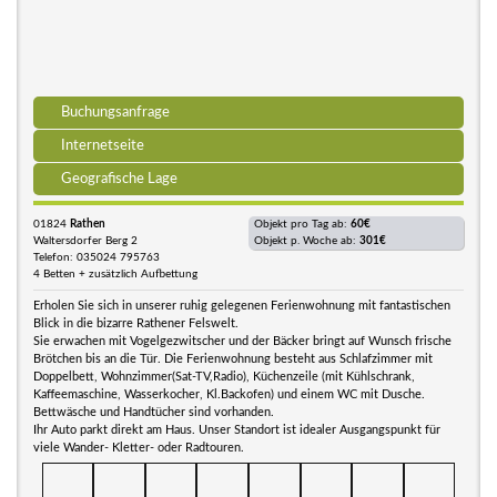
Buchungsanfrage
Internetseite
Geografische Lage
01824
Rathen
Objekt pro Tag ab:
60€
Waltersdorfer Berg 2
Objekt p. Woche ab:
301€
Telefon: 035024 795763
4 Betten + zusätzlich Aufbettung
Erholen Sie sich in unserer ruhig gelegenen Ferienwohnung mit fantastischen
Blick in die bizarre Rathener Felswelt.
Sie erwachen mit Vogelgezwitscher und der Bäcker bringt auf Wunsch frische
Brötchen bis an die Tür. Die Ferienwohnung besteht aus Schlafzimmer mit
Doppelbett, Wohnzimmer(Sat-TV,Radio), Küchenzeile (mit Kühlschrank,
Kaffeemaschine, Wasserkocher, Kl.Backofen) und einem WC mit Dusche.
Bettwäsche und Handtücher sind vorhanden.
Ihr Auto parkt direkt am Haus. Unser Standort ist idealer Ausgangspunkt für
viele Wander- Kletter- oder Radtouren.