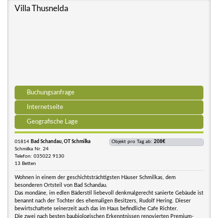
Villa Thusnelda
Buchungsanfrage
Internetseite
Geografische Lage
01814
Bad Schandau, OT Schmilka
Objekt pro Tag ab:
208€
Schmilka Nr. 24
Telefon: 035022 9130
13 Betten
Wohnen in einem der geschichtsträchtigsten Häuser Schmilkas, dem
besonderen Ortsteil von Bad Schandau.
Das mondäne, im edlen Bäderstil liebevoll denkmalgerecht sanierte Gebäude ist
benannt nach der Tochter des ehemaligen Besitzers, Rudolf Hering. Dieser
bewirtschaftete seinerzeit auch das im Haus befindliche Cafe Richter.
Die zwei nach besten baubiologischen Erkenntnissen renovierten Premium-