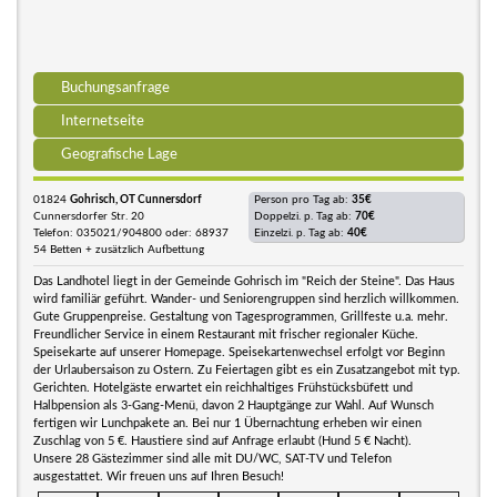
Buchungsanfrage
Internetseite
Geografische Lage
01824
Gohrisch, OT Cunnersdorf
Person pro Tag ab:
35€
Cunnersdorfer Str. 20
Doppelzi. p. Tag ab:
70€
Telefon: 035021/904800 oder: 68937
Einzelzi. p. Tag ab:
40€
54 Betten + zusätzlich Aufbettung
Das Landhotel liegt in der Gemeinde Gohrisch im "Reich der Steine". Das Haus
wird familiär geführt. Wander- und Seniorengruppen sind herzlich willkommen.
Gute Gruppenpreise. Gestaltung von Tagesprogrammen, Grillfeste u.a. mehr.
Freundlicher Service in einem Restaurant mit frischer regionaler Küche.
Speisekarte auf unserer Homepage. Speisekartenwechsel erfolgt vor Beginn
der Urlaubersaison zu Ostern. Zu Feiertagen gibt es ein Zusatzangebot mit typ.
Gerichten. Hotelgäste erwartet ein reichhaltiges Frühstücksbüfett und
Halbpension als 3-Gang-Menü, davon 2 Hauptgänge zur Wahl. Auf Wunsch
fertigen wir Lunchpakete an. Bei nur 1 Übernachtung erheben wir einen
Zuschlag von 5 €. Haustiere sind auf Anfrage erlaubt (Hund 5 € Nacht).
Unsere 28 Gästezimmer sind alle mit DU/WC, SAT-TV und Telefon
ausgestattet. Wir freuen uns auf Ihren Besuch!