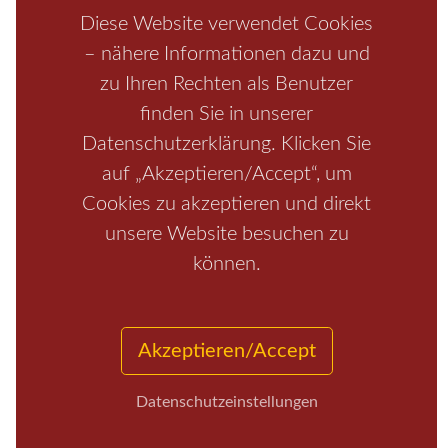
Boofen
Mediathek
Diese Website verwendet Cookies
– nähere Informationen dazu und
zu Ihren Rechten als Benutzer
finden Sie in unserer
Datenschutzerklärung. Klicken Sie
auf „Akzeptieren/Accept“, um
Cookies zu akzeptieren und direkt
unsere Website besuchen zu
Start
/
Region
/
Fragen+Antworten
/
Unterkunft
/
Aktivitäten
/
Kontakt
/
Impressum
können.
Copyrights © 2026 Elbsandsteingebirge Verlag
Akzeptieren/Accept
Datenschutzeinstellungen