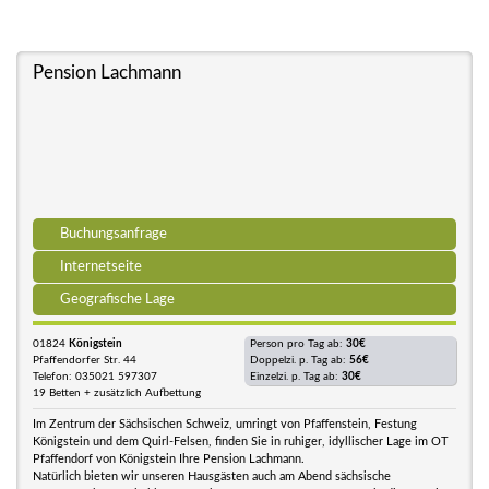
Pension Lachmann
Buchungsanfrage
Internetseite
Geografische Lage
01824
Königstein
Person pro Tag ab:
30€
Pfaffendorfer Str. 44
Doppelzi. p. Tag ab:
56€
Telefon: 035021 597307
Einzelzi. p. Tag ab:
30€
19 Betten + zusätzlich Aufbettung
Im Zentrum der Sächsischen Schweiz, umringt von Pfaffenstein, Festung
Königstein und dem Quirl-Felsen, finden Sie in ruhiger, idyllischer Lage im OT
Pfaffendorf von Königstein Ihre Pension Lachmann.
Natürlich bieten wir unseren Hausgästen auch am Abend sächsische