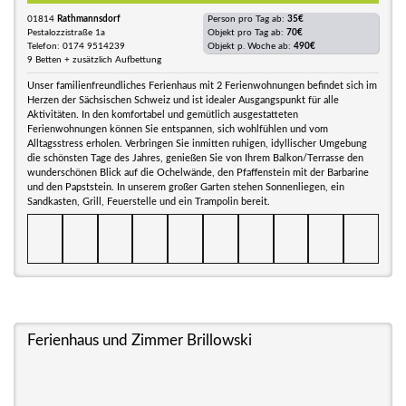
01814
Rathmannsdorf
Person pro Tag ab:
35€
Pestalozzistraße 1a
Objekt pro Tag ab:
70€
Telefon: 0174 9514239
Objekt p. Woche ab:
490€
9 Betten + zusätzlich Aufbettung
Unser familienfreundliches Ferienhaus mit 2 Ferienwohnungen befindet sich im
Herzen der Sächsischen Schweiz und ist idealer Ausgangspunkt für alle
Aktivitäten. In den komfortabel und gemütlich ausgestatteten
Ferienwohnungen können Sie entspannen, sich wohlfühlen und vom
Alltagsstress erholen. Verbringen Sie inmitten ruhigen, idyllischer Umgebung
die schönsten Tage des Jahres, genießen Sie von Ihrem Balkon/Terrasse den
wunderschönen Blick auf die Ochelwände, den Pfaffenstein mit der Barbarine
und den Papststein. In unserem großer Garten stehen Sonnenliegen, ein
Sandkasten, Grill, Feuerstelle und ein Trampolin bereit.
Ferienhaus und Zimmer Brillowski