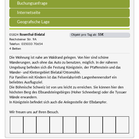
Buchungsanfrage
Internetseite
Geografische Lage
01824
Rosenthal-Bielatal
Objekt pro Tag ab:
55€
Reichsteiner Str. 9A
Telefon: 035033 70654
4 Betten
Die Wohnung ist nahe am Waldrand gelegen. Von hier sind schöne
Wanderungen, auch ohne das Auto zu benutzen, möglich. In der näheren
Umgebung befinden sich die Festung Königstein, der Pfaffenstein und das
Wander- und Klettergebiet Bielatal/Ottomühle.
Für Familien mit Kindern ist das Felsenlabyrinth Langenhennersdorf ein
beliebtes Ausflugsziel.
Die Böhmische Schweiz ist von uns leicht zu erreichen. Sie können hier den
höchsten Berg des Elbsandsteingebirges (Hoher Schneeberg) oder die Tyssaer
Wände erwandern.
In Königstein befindet sich auch die Anlegestelle der Elbdampfer.
Wir freuen uns auf Ihren Besuch.