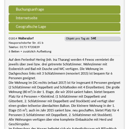
Buchungsanfrage
Internetseite
Geografische Lage
01814
Waltersdorf
Objekt pro Tag ab:
54€
Neuporschdorfer Str. 61 b
Telefon: 0173 9720839
6 Betten + zusätzlich Aufbettung
Auf dem Ferienhof Hering (Inh. Ina Tharang) werden 4 Fewos vermietet die
jeweils über zwei bzw. drei getrennte Schlafzimmer, Wohnzimmer mit
Essbereich und Bad mit Dusche und WC verfügen. Die Wohnung im
Dachgeschoss links mit 3 Schlafzimmern (renoviert 2015) ist bequem für 6
Personen geeignet.
Die Wohnung im DG rechts (erbaut 2017) ist für insgesamt 8 Personen geeignet
(2 Schlafzimmer mit Doppelbett und Schlafboden mit 4 Einzelbetten). Die große
Wohnung (80 m²) in der 1. Etage, die wir 2014 saniert haben, bietet bequem
Platz für 6 Personen + Kleinkind. (1 Schlafzimmer mit Doppelbett und
Gitterbett, 2. Schlafzimmer mit Doppelbett und Stockbett) und verfügt über
einen großen teilweise überdachten Balkon. Die kleinere Wohnung in der 1.
Etage (55 m²), auch im Jahr 2015 saniert bzw. neu geschaffen, bietet Platz für 4
Personen (1 Schlafzimmer mit Doppelbett, 2. Schlafzimmer mit Stockbett).
Alle Wohnungen verfügen über eine komplette Einbauküche mit Herd und
Geschirrspüler.
Im Erdgeschoss des Hauses befindet sich ein Aufenthaltsraum mit Billardtisch,