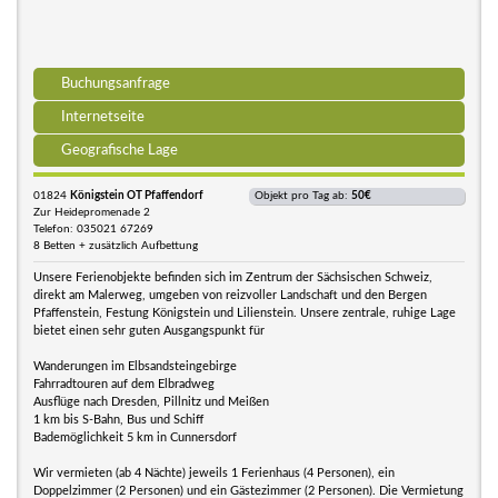
Buchungsanfrage
Internetseite
Geografische Lage
01824
Königstein OT Pfaffendorf
Objekt pro Tag ab:
50€
Zur Heidepromenade 2
Telefon: 035021 67269
8 Betten + zusätzlich Aufbettung
Unsere Ferienobjekte befinden sich im Zentrum der Sächsischen Schweiz,
direkt am Malerweg, umgeben von reizvoller Landschaft und den Bergen
Pfaffenstein, Festung Königstein und Lilienstein. Unsere zentrale, ruhige Lage
bietet einen sehr guten Ausgangspunkt für
Wanderungen im Elbsandsteingebirge
Fahrradtouren auf dem Elbradweg
Ausflüge nach Dresden, Pillnitz und Meißen
1 km bis S-Bahn, Bus und Schiff
Bademöglichkeit 5 km in Cunnersdorf
Wir vermieten (ab 4 Nächte) jeweils 1 Ferienhaus (4 Personen), ein
Doppelzimmer (2 Personen) und ein Gästezimmer (2 Personen). Die Vermietung