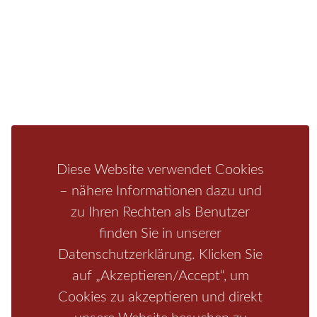
Mediathek
Ferienwohnung
Unterkunft
Ferienhaus
Aktivitäten
Camping
Bastei
Malerweg
Nationalpark
Affensteine
Schrammsteine
Weiße Flotte
Bad Schandau
Wehlen
Rathen
Hohnstein
Königstein
Kirnitzschtal
Wellness
Boofen
Mediathek
Diese Website verwendet Cookies
– nähere Informationen dazu und
zu Ihren Rechten als Benutzer
finden Sie in unserer
Datenschutzerklärung. Klicken Sie
auf „Akzeptieren/Accept“, um
Cookies zu akzeptieren und direkt