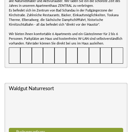
alle Naturliebhaber und Aktivurlauber. Wir laden Sie ein die schönste Zeit des
Jahres in unserem Apartmenthaus ZENTRAL zu verbringen.
Es befindet sich im Zentrum von Bad Schandau in der Fußgängerzone der
Kirchstraße. Zahlreiche Restaurants, Bäcker, Einkaufsmöglichkeiten, Toskana
Therme, Elberadweg, die Sächsische Dampfschifffahrt, historische
Kirnitzschtalbahn - all das befindet sich "direkt vor der Haustür".
Wir bieten ihnen komfortable 6 Apartments und ein Gästezimmer für 2 bis 6
Personen. Parkplätze am Haus und kostenfreies W-LAN sind selbstverständlich
vorhanden. Fahrräder können Sie direkt bei uns im Haus ausleihen.
Waldgut Naturresort