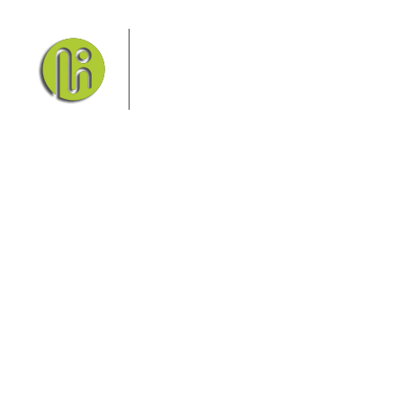
Das Elbsandsteingebirge mit
seinem Nationalpark Sächsische
Schweiz und dem Nationalpark
Böhmische Schweiz sind ein
Eldorado für Wanderer und
Aktivurlauber. Hier finden Sie Informationen zum
Wandern, Klettern, Biken, Boofen, Wassersport und
vieles mehr.
Sie finden bei uns auch die passende Unterkunft im
Hotel, einer Pension, einem Ferienhaus, einer
Ferienwohnung oder auf einem Campingplatz.
Fragen/Antworten
Hotel
Infos zur Region
Pension