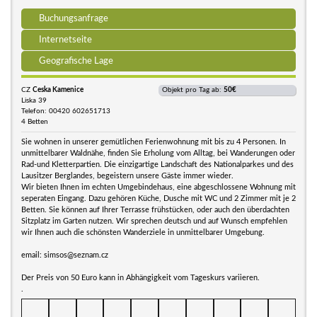
Buchungsanfrage
Internetseite
Geografische Lage
CZ
Ceska Kamenice
Objekt pro Tag ab:
50€
Liska 39
Telefon: 00420 602651713
4 Betten
Sie wohnen in unserer gemütlichen Ferienwohnung mit bis zu 4 Personen. In
unmittelbarer Waldnähe, finden Sie Erholung vom Alltag, bei Wanderungen oder
Rad-und Kletterpartien. Die einzigartige Landschaft des Nationalparkes und des
Lausitzer Berglandes, begeistern unsere Gäste immer wieder.
Wir bieten Ihnen im echten Umgebindehaus, eine abgeschlossene Wohnung mit
seperaten Eingang. Dazu gehören Küche, Dusche mit WC und 2 Zimmer mit je 2
Betten. Sie können auf Ihrer Terrasse frühstücken, oder auch den überdachten
Sitzplatz im Garten nutzen. Wir sprechen deutsch und auf Wunsch empfehlen
wir Ihnen auch die schönsten Wanderziele in unmittelbarer Umgebung.
email: simsos@seznam.cz
Der Preis von 50 Euro kann in Abhängigkeit vom Tageskurs variieren.
.