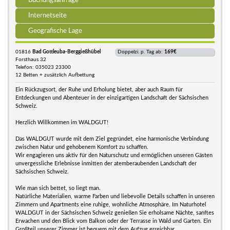
Buchungsanfrage
Internetseite
Geografische Lage
01816
Bad Gottleuba-Berggießhübel
Doppelzi. p. Tag ab:
169€
Forsthaus 32
Telefon: 035023 23300
12 Betten + zusätzlich Aufbettung
Ein Rückzugsort, der Ruhe und Erholung bietet, aber auch Raum für
Entdeckungen und Abenteuer in der einzigartigen Landschaft der Sächsischen
Schweiz.
Herzlich Willkommen im WALDGUT!
Das WALDGUT wurde mit dem Ziel gegründet, eine harmonische Verbindung
zwischen Natur und gehobenem Komfort zu schaffen.
Wir engagieren uns aktiv für den Naturschutz und ermöglichen unseren Gästen
unvergessliche Erlebnisse inmitten der atemberaubenden Landschaft der
Sächsischen Schweiz.
Wie man sich bettet, so liegt man.
Natürliche Materialien, warme Farben und liebevolle Details schaffen in unseren
Zimmern und Apartments eine ruhige, wohnliche Atmosphäre. Im Naturhotel
WALDGUT in der Sächsischen Schweiz genießen Sie erholsame Nächte, sanftes
Erwachen und den Blick vom Balkon oder der Terrasse in Wald und Garten. Ein
Großteil unserer Zimmer ist bequem mit dem Aufzug erreichbar.