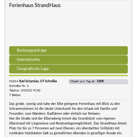
Ferienhaus StrandHaus
Buchungsanfrage
Internetseite
Geografische Lage
01814
Bad Schandau, OT Schmilka
Objekt pro Tag ab:
180€
Schmilka Nr. 6
Telefon: 035022 9130
7 Betten
Das große, sonnig und nahe der Elbe gelegene Ferienhaus mit Blick zu den
Schrammsteinen ist die ideale Unterkunft für den Urlaub mit Familie und
Freunden, zum Wandern, Radfahren oder einfach nur Relaxen.
Nur die Straße und der Elberadweg trennt das Grundstück vom eigenen
Elbestrand mit Liegewiese und Bootsanlegemöglichkeit. Das StrandHaus bietet
Platz für bis zu 7 Personen auf zwei Ebenen, ein überdachter Grillplatz mit
rustikalen Holzbänken lädt zu gemütlichen Abenden in geselliger Runde ein.