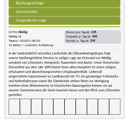
Buchungsanfrage
Internetseite
Geografische Lage
01796
Weißig
Person pro Tag ab:
22€
Weißig 18
Doppelzi. p. Tag ab:
44€
Telefon: 035021/68763
Einzelzi. p. Tag ab:
29€
16 Betten + zusätzlich Aufbettung
In der landschaftlich reizvollen Landschaft des Elbsandsteingebirges liegt
unsere familiengeführte Pension in ruhiger Lage am Ortsrand von Weißig
umrahmt von Lilienstein, Königstein, Rauenstein und Bastei. Unser historischer
Dreiseithof aus dem Jahr 1890 bietet Ihnen allen Kompfort für einen ruhigen,
erholsamen und abwechslungsreichen Urlaubsaufenthalt. Liebevoll
eingerichtete Gästezimmer im Landhausstil mit TV, ein geräumiger Frühstücks-
und Aufenthaltsraum sowie die Gästeküche stehen Ihnen zur Verfügung.
Inmitten eines Blütenmeeres im historischen Bauerngarten können sie auf
unserer Sonnenterrasse die Seele baumeln lassen und den Blick zum Lilienstein
genießen.