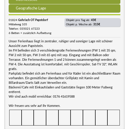
Geografische Lage
01824
Gohrisch OT Papstdorf
Objekt pro Tag ab:
45€
Mittelweg 105
Objekt p. Woche ab:
315€
Telefon: 035021 67223
6 Betten + zusätzlich Aufbettung
Unser Ferienhaus liegt in zentraler, ruhiger und sonniger Lage mit schöner
Aussicht zum Papststein.
Im FH befinden sich 3 verschiedengroße Ferienwohnungen (FW 1 mit 35 qm,
FW 2 mit 50 qm, FW 3 mit 65 qm) mit sep. Eingang und mit Balkon oder
Terrasse. Die Ferienwohnungen 1 und 2 können zusammengelegt werden als
FW 4. Die Ausstattung ist komfortabel, mit Geschirrspüler, Sat-TV 32", WLAN
gratis.
Parkplatz befindet sich am Ferienhaus und für Räder ist ein abschließbarer Raum
vorhanden. Ein gemütlicher überdachter Grillplatz mit Kamin und
Billardraum/Darts lädt zum Verweilen ein.
Bäckerei/Cafe mit Einkaufsladen und Gaststätte liegen 100 Meter Fußweg
entfernt.
Wir sind auch mobil erreichbar: 0176 41619588
Wir freuen uns sehr auf Ihr Kommen.