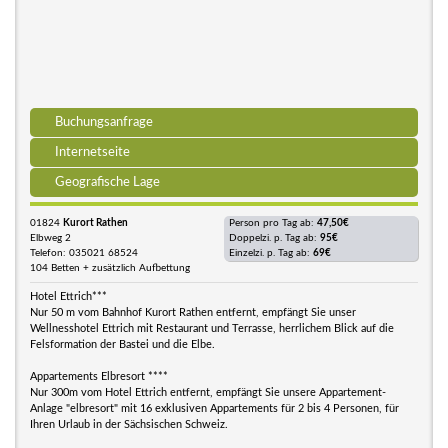
Buchungsanfrage
Internetseite
Geografische Lage
01824
Kurort Rathen
Person pro Tag ab:
47,50€
Elbweg 2
Doppelzi. p. Tag ab:
95€
Telefon: 035021 68524
Einzelzi. p. Tag ab:
69€
104 Betten + zusätzlich Aufbettung
Hotel Ettrich***
Nur 50 m vom Bahnhof Kurort Rathen entfernt, empfängt Sie unser
Wellnesshotel Ettrich mit Restaurant und Terrasse, herrlichem Blick auf die
Felsformation der Bastei und die Elbe.
Appartements Elbresort ****
Nur 300m vom Hotel Ettrich entfernt, empfängt Sie unsere Appartement-
Anlage "elbresort" mit 16 exklusiven Appartements für 2 bis 4 Personen, für
Ihren Urlaub in der Sächsischen Schweiz.