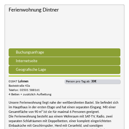
Ferienwohnung Dintner
Buchungsanfrage
Internetseite
Geografische Lage
01847
Lohmen
Person pro Tag ab:
30€
Basteistraße 43a
Telefon: 03501 588161
4 Betten + zusätzlich Aufbettung
Unsere Ferienwohnung liegt nahe der weltberühmten Bastei. Sie befindet sich
im Haupthaus in der ersten Etage und hat einen separaten Eingang. Mit einer
Gesamtfläche von 90 m² ist sie für maximal 6 Personen geeignet.
Die Ferienwohnung besteht aus einem Wohnraum mit SAT-TV, Radio, zwei
separaten Schlafräumen mit Doppelbetten, einer komplett eingerichteten
Einbauküche mit Geschirrspüler, Herd mit Ceranfeld, und sonstigen