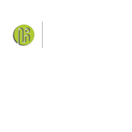
Das Elbsandsteingebirge mit
seinem Nationalpark Sächsische
Schweiz und dem Nationalpark
Böhmische Schweiz sind ein
Eldorado für Wanderer und
Aktivurlauber. Hier finden Sie Informationen zum
Wandern, Klettern, Biken, Boofen, Wassersport und
vieles mehr.
Sie finden bei uns auch die passende Unterkunft im
Hotel, einer Pension, einem Ferienhaus, einer
Ferienwohnung oder auf einem Campingplatz.