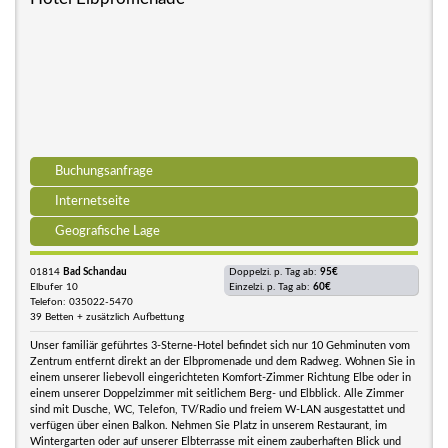
Buchungsanfrage
Internetseite
Geografische Lage
01814
Bad Schandau
Doppelzi. p. Tag ab:
95€
Elbufer 10
Einzelzi. p. Tag ab:
60€
Telefon: 035022-5470
39 Betten + zusätzlich Aufbettung
Unser familiär geführtes 3-Sterne-Hotel befindet sich nur 10 Gehminuten vom
Zentrum entfernt direkt an der Elbpromenade und dem Radweg. Wohnen Sie in
einem unserer liebevoll eingerichteten Komfort-Zimmer Richtung Elbe oder in
einem unserer Doppelzimmer mit seitlichem Berg- und Elbblick. Alle Zimmer
sind mit Dusche, WC, Telefon, TV/Radio und freiem W-LAN ausgestattet und
verfügen über einen Balkon. Nehmen Sie Platz in unserem Restaurant, im
Wintergarten oder auf unserer Elbterrasse mit einem zauberhaften Blick und