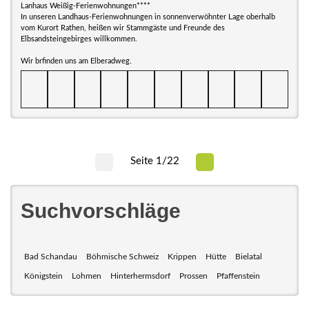
Lanhaus Weißig-Ferienwohnungen****
In unseren Landhaus-Ferienwohnungen in sonnenverwöhnter Lage oberhalb
vom Kurort Rathen, heißen wir Stammgäste und Freunde des
Elbsandsteingebirges willkommen.
Wir brfinden uns am Elberadweg.
Seite 1/22
Suchvorschläge
Bad Schandau
Böhmische Schweiz
Krippen
Hütte
Bielatal
Königstein
Lohmen
Hinterhermsdorf
Prossen
Pfaffenstein