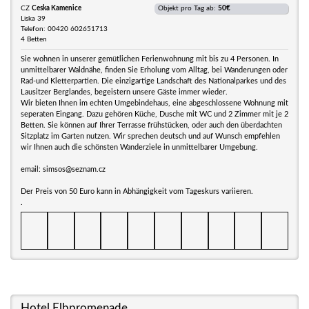
CZ
Ceska Kamenice
Objekt pro Tag ab:
50€
Liska 39
Telefon: 00420 602651713
4 Betten
Sie wohnen in unserer gemütlichen Ferienwohnung mit bis zu 4 Personen. In
unmittelbarer Waldnähe, finden Sie Erholung vom Alltag, bei Wanderungen oder
Rad-und Kletterpartien. Die einzigartige Landschaft des Nationalparkes und des
Lausitzer Berglandes, begeistern unsere Gäste immer wieder.
Wir bieten Ihnen im echten Umgebindehaus, eine abgeschlossene Wohnung mit
seperaten Eingang. Dazu gehören Küche, Dusche mit WC und 2 Zimmer mit je 2
Betten. Sie können auf Ihrer Terrasse frühstücken, oder auch den überdachten
Sitzplatz im Garten nutzen. Wir sprechen deutsch und auf Wunsch empfehlen
wir Ihnen auch die schönsten Wanderziele in unmittelbarer Umgebung.
email: simsos@seznam.cz
Der Preis von 50 Euro kann in Abhängigkeit vom Tageskurs variieren.
.
Hotel Elbpromenade