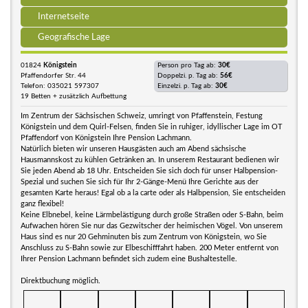
Internetseite
Geografische Lage
01824
Königstein
Person pro Tag ab:
30€
Pfaffendorfer Str. 44
Doppelzi. p. Tag ab:
56€
Telefon: 035021 597307
Einzelzi. p. Tag ab:
30€
19 Betten + zusätzlich Aufbettung
Im Zentrum der Sächsischen Schweiz, umringt von Pfaffenstein, Festung
Königstein und dem Quirl-Felsen, finden Sie in ruhiger, idyllischer Lage im OT
Pfaffendorf von Königstein Ihre Pension Lachmann.
Natürlich bieten wir unseren Hausgästen auch am Abend sächsische
Hausmannskost zu kühlen Getränken an. In unserem Restaurant bedienen wir
Sie jeden Abend ab 18 Uhr. Entscheiden Sie sich doch für unser Halbpension-
Spezial und suchen Sie sich für Ihr 2-Gänge-Menü Ihre Gerichte aus der
gesamten Karte heraus! Egal ob a la carte oder als Halbpension, Sie entscheiden
ganz flexibel!
Keine Elbnebel, keine Lärmbelästigung durch große Straßen oder S-Bahn, beim
Aufwachen hören Sie nur das Gezwitscher der heimischen Vögel. Von unserem
Haus sind es nur 20 Gehminuten bis zum Zentrum von Königstein, wo Sie
Anschluss zu S-Bahn sowie zur Elbeschifffahrt haben. 200 Meter entfernt von
Ihrer Pension Lachmann befindet sich zudem eine Bushaltestelle.
Direktbuchung möglich.