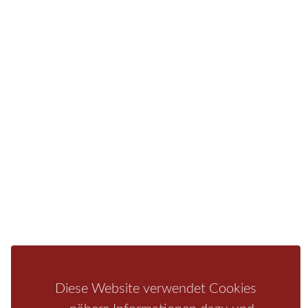
Sie finden bei uns auch die passende Unterkunft im
Hotel, einer Pension, einem Ferienhaus, einer
Ferienwohnung oder auf einem Campingplatz.
Fragen/Antworten
Hotel
Infos zur Region
Pension
Mediathek
Ferienwohnung
Unterkunft
Ferienhaus
Aktivitäten
Camping
Bastei
Malerweg
Nationalpark
Affensteine
Schrammsteine
Weiße Flotte
Bad Schandau
Wehlen
Rathen
Hohnstein
Königstein
Kirnitzschtal
Wellness
Boofen
Mediathek
Diese Website verwendet Cookies