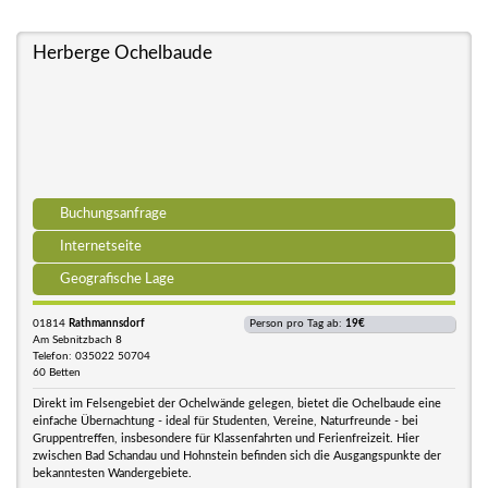
Herberge Ochelbaude
Buchungsanfrage
Internetseite
Geografische Lage
01814
Rathmannsdorf
Person pro Tag ab:
19€
Am Sebnitzbach 8
Telefon: 035022 50704
60 Betten
Direkt im Felsengebiet der Ochelwände gelegen, bietet die Ochelbaude eine
einfache Übernachtung - ideal für Studenten, Vereine, Naturfreunde - bei
Gruppentreffen, insbesondere für Klassenfahrten und Ferienfreizeit. Hier
zwischen Bad Schandau und Hohnstein befinden sich die Ausgangspunkte der
bekanntesten Wandergebiete.