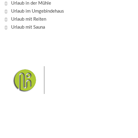
Urlaub in der Mühle
Urlaub im Umgebindehaus
Urlaub mit Reiten
Urlaub mit Sauna
Das Elbsandsteingebirge mit
seinem Nationalpark Sächsische
Schweiz und dem Nationalpark
Böhmische Schweiz sind ein
Eldorado für Wanderer und
Aktivurlauber. Hier finden Sie Informationen zum
Wandern, Klettern, Biken, Boofen, Wassersport und
vieles mehr.