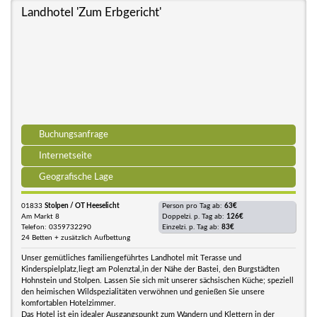
Landhotel 'Zum Erbgericht'
Buchungsanfrage
Internetseite
Geografische Lage
01833
Stolpen / OT Heeselicht
Person pro Tag ab:
63€
Am Markt 8
Doppelzi. p. Tag ab:
126€
Telefon: 0359732290
Einzelzi. p. Tag ab:
83€
24 Betten + zusätzlich Aufbettung
Unser gemütliches familiengeführtes Landhotel mit Terasse und
Kinderspielplatz,liegt am Polenztal,in der Nähe der Bastei, den Burgstädten
Hohnstein und Stolpen. Lassen Sie sich mit unserer sächsischen Küche; speziell
den heimischen Wildspezialitäten verwöhnen und genießen Sie unsere
komfortablen Hotelzimmer.
Das Hotel ist ein idealer Ausgangspunkt zum Wandern und Klettern in der