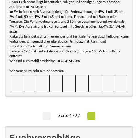
Unser Ferienhaus liegt in zentraler, ruhiger und sonniger Lage mit schöner
Aussicht zum Papststein.
Im FH befinden sich 3 verschiedengroße Ferienwohnungen (FW 1 mit 35 qm,
FW 2 mit 50 qm, FW 3 mit 65 qm) mit sep. Eingang und mit Balkon oder
Terrasse. Die Ferienwohnungen 1 und 2 können zusammengelegt werden als
FW 4. Die Ausstattung ist komfortabel, mit Geschirrspüler, Sat-TV 32", WLAN
gratis.
Parkplatz befindet sich am Ferienhaus und für Räder ist ein abschließbarer Raum
vorhanden. Ein gemütlicher überdachter Grillplatz mit Kamin und
Billardraum/Darts lädt zum Verweilen ein.
Bäckerei/Cafe mit Einkaufsladen und Gaststätte liegen 100 Meter Fußweg
entfernt.
Wir sind auch mobil erreichbar: 0176 41619588
Wir freuen uns sehr auf Ihr Kommen.
Seite 1/22
Suchvorschläge