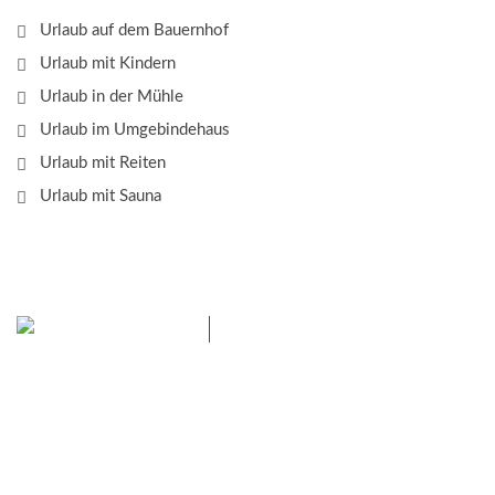
Urlaub auf dem Bauernhof
Urlaub mit Kindern
Urlaub in der Mühle
Urlaub im Umgebindehaus
Urlaub mit Reiten
Urlaub mit Sauna
Das Elbsandsteingebirge mit
seinem Nationalpark
Sächsische Schweiz und dem Nationalpark Böhmische
Schweiz sind ein Eldorado für Wanderer und Aktivurlauber.
Hier finden Sie Informationen zum Wandern, Klettern,
Biken, Boofen, Wassersport und vieles mehr.