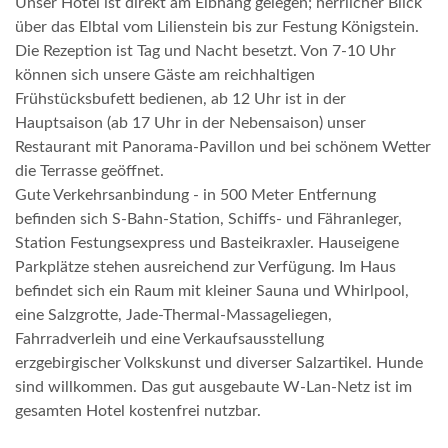
Unser Hotel ist direkt am Elbhang gelegen; herrlicher Blick
über das Elbtal vom Lilienstein bis zur Festung Königstein.
Die Rezeption ist Tag und Nacht besetzt. Von 7-10 Uhr
können sich unsere Gäste am reichhaltigen
Frühstücksbufett bedienen, ab 12 Uhr ist in der
Hauptsaison (ab 17 Uhr in der Nebensaison) unser
Restaurant mit Panorama-Pavillon und bei schönem Wetter
die Terrasse geöffnet.
Gute Verkehrsanbindung - in 500 Meter Entfernung
befinden sich S-Bahn-Station, Schiffs- und Fähranleger,
Station Festungsexpress und Basteikraxler. Hauseigene
Parkplätze stehen ausreichend zur Verfügung. Im Haus
befindet sich ein Raum mit kleiner Sauna und Whirlpool,
eine Salzgrotte, Jade-Thermal-Massageliegen,
Fahrradverleih und eine Verkaufsausstellung
erzgebirgischer Volkskunst und diverser Salzartikel. Hunde
sind willkommen. Das gut ausgebaute W-Lan-Netz ist im
gesamten Hotel kostenfrei nutzbar.