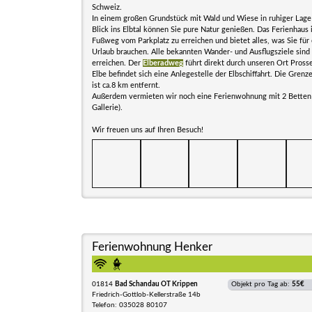
Schweiz.
In einem großen Grundstück mit Wald und Wiese in ruhiger Lage
Blick ins Elbtal können Sie pure Natur genießen. Das Ferienhaus 
Fußweg vom Parkplatz zu erreichen und bietet alles, was Sie für
Urlaub brauchen. Alle bekannten Wander- und Ausflugsziele sind
erreichen. Der
Elberadweg
führt direkt durch unseren Ort Pross
Elbe befindet sich eine Anlegestelle der Elbschiffahrt. Die Gren
ist ca.8 km entfernt.
Außerdem vermieten wir noch eine Ferienwohnung mit 2 Betten (
Gallerie).
Wir freuen uns auf Ihren Besuch!
Ferienwohnung Henker
01814
Bad Schandau OT Krippen
Objekt pro Tag ab:
55€
Friedrich-Gottlob-Kellerstraße 14b
Telefon: 035028 80107