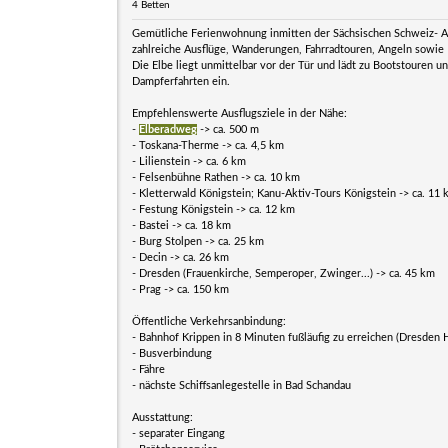
4 Betten
Gemütliche Ferienwohnung inmitten der Sächsischen Schweiz- A
zahlreiche Ausflüge, Wanderungen, Fahrradtouren, Angeln sowie 
Die Elbe liegt unmittelbar vor der Tür und lädt zu Bootstouren u
Dampferfahrten ein.
Empfehlenswerte Ausflugsziele in der Nähe:
-
Elberadweg
-> ca. 500 m
- Toskana-Therme -> ca. 4,5 km
- Lilienstein -> ca. 6 km
- Felsenbühne Rathen -> ca. 10 km
- Kletterwald Königstein; Kanu-Aktiv-Tours Königstein -> ca. 11
- Festung Königstein -> ca. 12 km
- Bastei -> ca. 18 km
- Burg Stolpen -> ca. 25 km
- Decin -> ca. 26 km
- Dresden (Frauenkirche, Semperoper, Zwinger...) -> ca. 45 km
- Prag -> ca. 150 km
Öffentliche Verkehrsanbindung:
- Bahnhof Krippen in 8 Minuten fußläufig zu erreichen (Dresden 
- Busverbindung
- Fähre
- nächste Schiffsanlegestelle in Bad Schandau
Ausstattung:
- separater Eingang