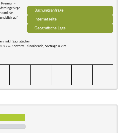
en Premium-
dsteingebirge.
Buchungsanfrage
n und das
Rundblick auf
Internetseite
Geografische Lage
n, inkl. Saunatücher
Musik & Konzerte, Kinoabende, Vorträge u.v.m.