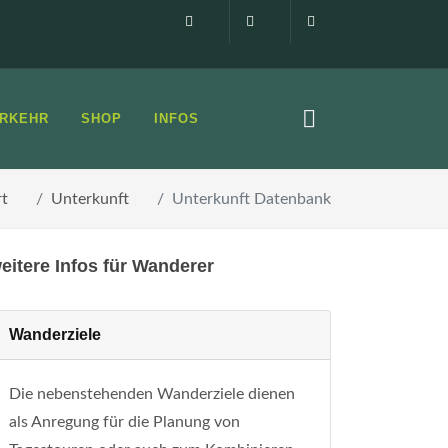
Impressum
0160 99873408
info@elbsandste
RKEHR
SHOP
INFOS
rt
Unterkunft
Unterkunft Datenbank
eitere Infos für Wanderer
Wanderziele
Die nebenstehenden Wanderziele dienen
als Anregung für die Planung von