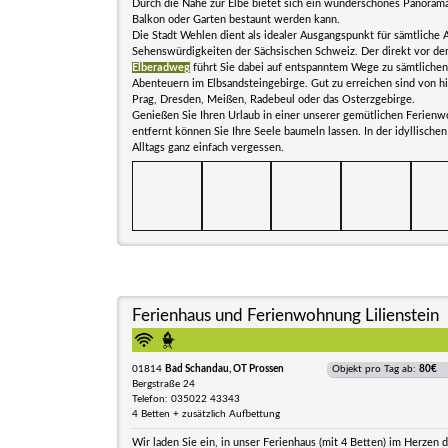
Durch die Nähe zur Elbe bietet sich ein wunderschönes Panoram
Balkon oder Garten bestaunt werden kann.
Die Stadt Wehlen dient als idealer Ausgangspunkt für sämtliche 
Sehenswürdigkeiten der Sächsischen Schweiz. Der direkt vor d
Elberadweg
führt Sie dabei auf entspanntem Wege zu sämtlichen
Abenteuern im Elbsandsteingebirge. Gut zu erreichen sind von h
Prag, Dresden, Meißen, Radebeul oder das Osterzgebirge.
Genießen Sie Ihren Urlaub in einer unserer gemütlichen Ferienw
entfernt können Sie Ihre Seele baumeln lassen. In der idyllisch
Alltags ganz einfach vergessen.
Ferienhaus und Ferienwohnung Lilienstein
01814
Bad Schandau, OT Prossen
Objekt pro Tag ab:
80€
Bergstraße 24
Telefon: 035022 43343
4 Betten + zusätzlich Aufbettung
Wir laden Sie ein, in unser Ferienhaus (mit 4 Betten) im Herzen 