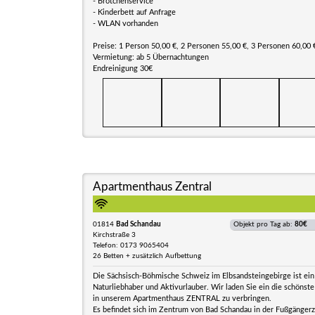
- Brötchenservice
- Kinderbett auf Anfrage
- WLAN vorhanden
Preise: 1 Person 50,00 €, 2 Personen 55,00 €, 3 Personen 60,00 
Vermietung: ab 5 Übernachtungen
Endreinigung 30€
Apartmenthaus Zentral
01814
Bad Schandau
Objekt pro Tag ab:
80€
Kirchstraße 3
Telefon: 0173 9065404
26 Betten + zusätzlich Aufbettung
Die Sächsisch-Böhmische Schweiz im Elbsandsteingebirge ist ein 
Naturliebhaber und Aktivurlauber. Wir laden Sie ein die schönste
in unserem Apartmenthaus ZENTRAL zu verbringen.
Es befindet sich im Zentrum von Bad Schandau in der Fußgänger