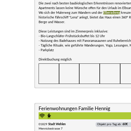
Die zwei nach besten baubiologischen Erkenntnissen renoviert
Apartments lassen keine Wünsche offen für den Urlaub im Elbsan
Wo sich der Malerweg zum Wandern und der
Elberadweg
kreuze
historische Fährschiff "Lena" anlegt, bietet das Haus einen 360° 
Berge und Wasser.
Diese Leistungen sind im Zimmerpreis inklusive:
- Bio-Langschläfer-Frühstücksbuffet bis 12 Uhr
- Nutzung des Badehauses mit Panoramasaunen und Ruhebereiche
- Tägliche Rituale, wie geführte Wanderungen, Yoga, Lesungen, 
- Parkplatz
Direktbuchung möglich
Ferienwohnungen Familie Hennig
01829
Stadt Wehlen
Objekt pro Tag ab:
60€
Mennickestrasse 7