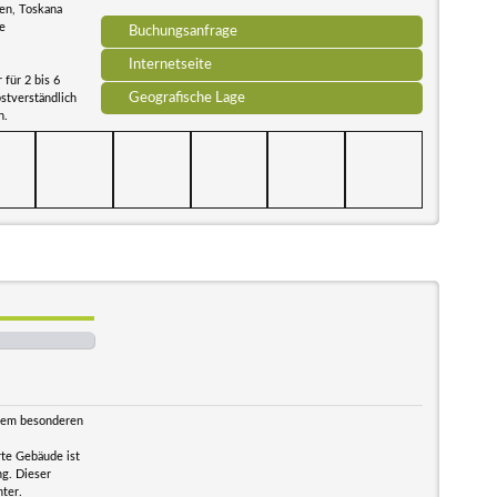
ten, Toskana
he
Buchungsanfrage
Internetseite
für 2 bis 6
Geografische Lage
stverständlich
n.
 dem besonderen
rte Gebäude ist
ng. Dieser
hter.