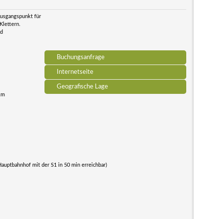
usgangspunkt für
Klettern.
nd
Buchungsanfrage
Internetseite
Geografische Lage
 km
Hauptbahnhof mit der S1 in 50 min erreichbar)