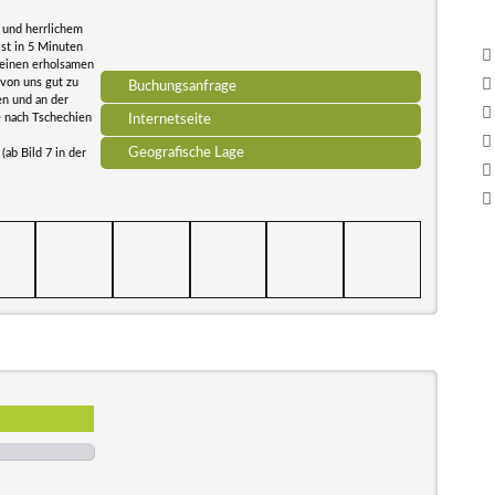
 und herrlichem
ist in 5 Minuten
 einen erholsamen
 von uns gut zu
Buchungsanfrage
en und an der
ze nach Tschechien
Internetseite
Geografische Lage
ab Bild 7 in der