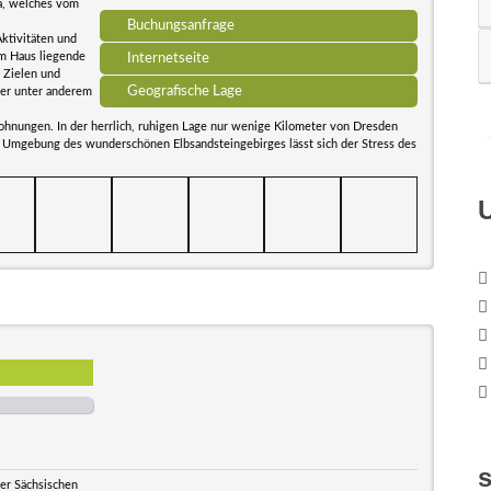
a, welches vom
Buchungsanfrage
Aktivitäten und
em Haus liegende
Internetseite
 Zielen und
Geografische Lage
ier unter anderem
ohnungen. In der herrlich, ruhigen Lage nur wenige Kilometer von Dresden
en Umgebung des wunderschönen Elbsandsteingebirges lässt sich der Stress des
der Sächsischen