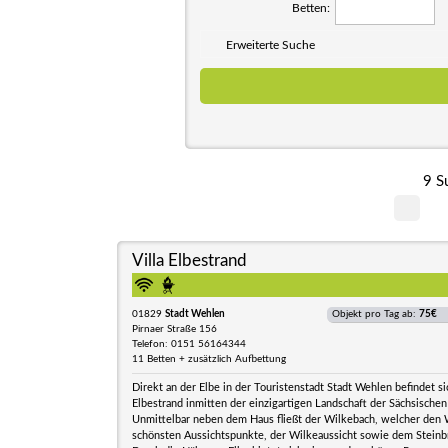
Betten:
Erweiterte Suche
9 S
Villa Elbestrand
01829
Stadt Wehlen
Objekt pro Tag ab:
75€
Pirnaer Straße 156
Telefon: 0151 56164344
11 Betten + zusätzlich Aufbettung
Direkt an der Elbe in der Touristenstadt Stadt Wehlen befindet sic
Elbestrand inmitten der einzigartigen Landschaft der Sächsische
Unmittelbar neben dem Haus fließt der Wilkebach, welcher den 
schönsten Aussichtspunkte, der Wilkeaussicht sowie dem Steinb