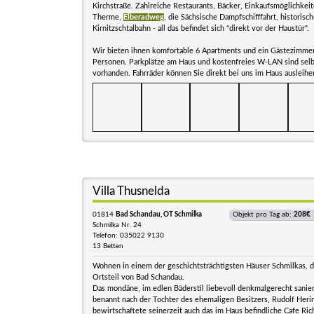
Kirchstraße. Zahlreiche Restaurants, Bäcker, Einkaufsmöglichkei
Therme,
Elberadweg
, die Sächsische Dampfschifffahrt, historisc
Kirnitzschtalbahn - all das befindet sich "direkt vor der Haustür".
Wir bieten ihnen komfortable 6 Apartments und ein Gästezimmer 
Personen. Parkplätze am Haus und kostenfreies W-LAN sind selb
vorhanden. Fahrräder können Sie direkt bei uns im Haus ausleihe
Villa Thusnelda
01814
Bad Schandau, OT Schmilka
Objekt pro Tag ab:
208€
Schmilka Nr. 24
Telefon: 035022 9130
13 Betten
Wohnen in einem der geschichtsträchtigsten Häuser Schmilkas,
Ortsteil von Bad Schandau.
Das mondäne, im edlen Bäderstil liebevoll denkmalgerecht sanie
benannt nach der Tochter des ehemaligen Besitzers, Rudolf Heri
bewirtschaftete seinerzeit auch das im Haus befindliche Cafe Ric