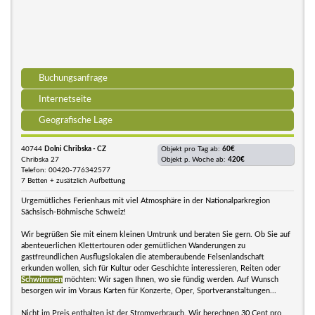
Buchungsanfrage
Internetseite
Geografische Lage
40744
Dolni Chribska - CZ
Objekt pro Tag ab:
60€
Chribska 27
Objekt p. Woche ab:
420€
Telefon: 00420-776342577
7 Betten + zusätzlich Aufbettung
Urgemütliches Ferienhaus mit viel Atmosphäre in der Nationalparkregion
Sächsisch-Böhmische Schweiz!
Wir begrüßen Sie mit einem kleinen Umtrunk und beraten Sie gern. Ob Sie auf
abenteuerlichen Klettertouren oder gemütlichen Wanderungen zu
gastfreundlichen Ausflugslokalen die atemberaubende Felsenlandschaft
erkunden wollen, sich für Kultur oder Geschichte interessieren, Reiten oder
Schwimmen
möchten: Wir sagen Ihnen, wo sie fündig werden. Auf Wunsch
besorgen wir im Voraus Karten für Konzerte, Oper, Sportveranstaltungen...
Nicht im Preis enthalten ist der Stromverbrauch. Wir berechnen 30 Cent pro