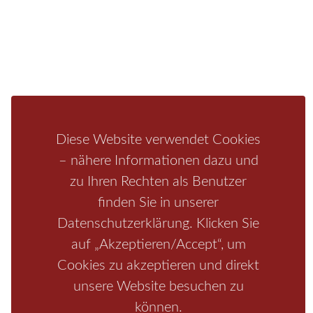
Fragen/Antworten
Hotel
Infos zur Region
Pension
Mediathek
Ferienwohnung
Unterkunft
Ferienhaus
Aktivitäten
Camping
Bastei
Malerweg
Nationalpark
Affensteine
Schrammsteine
Weiße Flotte
Bad Schandau
Wehlen
Diese Website verwendet Cookies
Rathen
Hohnstein
Königstein
Kirnitzschtal
Wellness
– nähere Informationen dazu und
zu Ihren Rechten als Benutzer
Boofen
Mediathek
finden Sie in unserer
Datenschutzerklärung. Klicken Sie
auf „Akzeptieren/Accept“, um
Cookies zu akzeptieren und direkt
unsere Website besuchen zu
können.