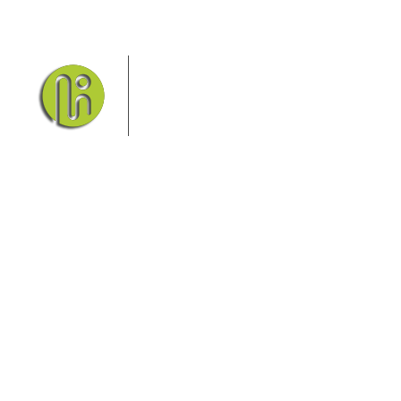
Das Elbsandsteingebirge mit
seinem Nationalpark Sächsische
Schweiz und dem Nationalpark
Böhmische Schweiz sind ein
Eldorado für Wanderer und
Aktivurlauber. Hier finden Sie Informationen zum
Wandern, Klettern, Biken, Boofen, Wassersport und
vieles mehr.
Sie finden bei uns auch die passende Unterkunft im
Hotel, einer Pension, einem Ferienhaus, einer
Ferienwohnung oder auf einem Campingplatz.