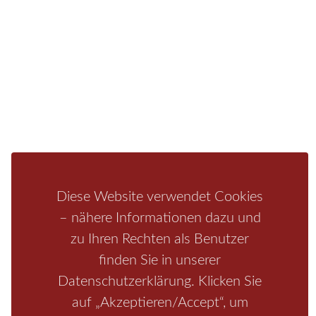
Fragen/Antworten
Hotel
Infos zur Region
Pension
Mediathek
Ferienwohnung
Unterkunft
Ferienhaus
Aktivitäten
Camping
Bastei
Malerweg
Nationalpark
Affensteine
Schrammsteine
Weiße Flotte
Bad Schandau
Wehlen
Diese Website verwendet Cookies
Rathen
Hohnstein
Königstein
Kirnitzschtal
Wellness
– nähere Informationen dazu und
Boofen
Mediathek
zu Ihren Rechten als Benutzer
finden Sie in unserer
Datenschutzerklärung. Klicken Sie
auf „Akzeptieren/Accept“, um