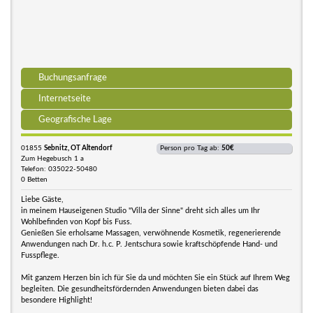
Buchungsanfrage
Internetseite
Geografische Lage
01855
Sebnitz, OT Altendorf
Person pro Tag ab:
50€
Zum Hegebusch 1 a
Telefon: 035022-50480
0 Betten
Liebe Gäste,
in meinem Hauseigenen Studio "Villa der Sinne" dreht sich alles um Ihr
Wohlbefinden von Kopf bis Fuss.
Genießen Sie erholsame Massagen, verwöhnende Kosmetik, regenerierende
Anwendungen nach Dr. h.c. P. Jentschura sowie kraftschöpfende Hand- und
Fusspflege.
Mit ganzem Herzen bin ich für Sie da und möchten Sie ein Stück auf Ihrem Weg
begleiten. Die gesundheitsfördernden Anwendungen bieten dabei das
besondere Highlight!