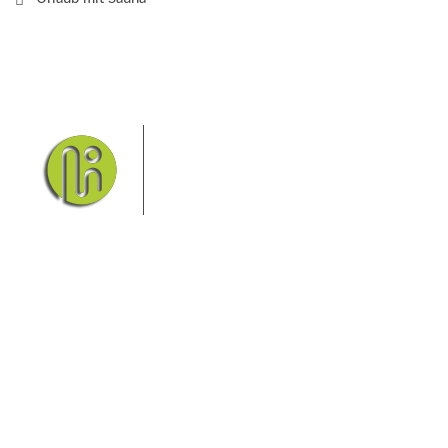
Das Elbsandsteingebirge mit
seinem Nationalpark Sächsische
Schweiz und dem Nationalpark
Böhmische Schweiz sind ein
Eldorado für Wanderer und
Aktivurlauber. Hier finden Sie Informationen zum
Wandern, Klettern, Biken, Boofen, Wassersport und
vieles mehr.
Sie finden bei uns auch die passende Unterkunft im
Hotel, einer Pension, einem Ferienhaus, einer
Ferienwohnung oder auf einem Campingplatz.