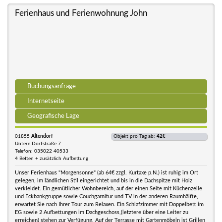
Ferienhaus und Ferienwohnung John
Buchungsanfrage
Internetseite
Geografische Lage
01855
Altendorf
Objekt pro Tag ab:
42€
Untere Dorfstraße 7
Telefon: 035022 40533
4 Betten + zusätzlich Aufbettung
Unser Ferienhaus "Morgensonne" (ab 64€ zzgl. Kurtaxe p.N.) ist ruhig im Ort
gelegen, im ländlichen Stil eingerichtet und bis in die Dachspitze mit Holz
verkleidet. Ein gemütlicher Wohnbereich, auf der einen Seite mit Küchenzeile
und Eckbankgruppe sowie Couchgarnitur und TV in der anderen Raumhälfte,
erwartet Sie nach Ihrer Tour zum Relaxen. Ein Schlafzimmer mit Doppelbett im
EG sowie 2 Aufbettungen im Dachgeschoss,(letztere über eine Leiter zu
erreichen) stehen zur Verfügung. Auf der Terrasse mit Gartenmöbeln ist Grillen