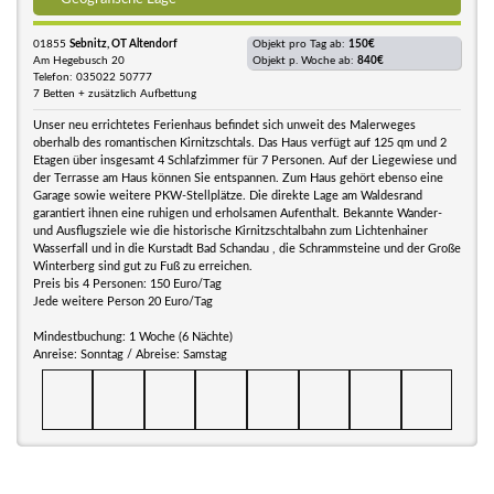
01855
Sebnitz, OT Altendorf
Objekt pro Tag ab:
150€
Am Hegebusch 20
Objekt p. Woche ab:
840€
Telefon: 035022 50777
7 Betten + zusätzlich Aufbettung
Unser neu errichtetes Ferienhaus befindet sich unweit des Malerweges
oberhalb des romantischen Kirnitzschtals. Das Haus verfügt auf 125 qm und 2
Etagen über insgesamt 4 Schlafzimmer für 7 Personen. Auf der Liegewiese und
der Terrasse am Haus können Sie entspannen. Zum Haus gehört ebenso eine
Garage sowie weitere PKW-Stellplätze. Die direkte Lage am Waldesrand
garantiert ihnen eine ruhigen und erholsamen Aufenthalt. Bekannte Wander-
und Ausflugsziele wie die historische Kirnitzschtalbahn zum Lichtenhainer
Wasserfall und in die Kurstadt Bad Schandau , die Schrammsteine und der Große
Winterberg sind gut zu Fuß zu erreichen.
Preis bis 4 Personen: 150 Euro/Tag
Jede weitere Person 20 Euro/Tag
Mindestbuchung: 1 Woche (6 Nächte)
Anreise: Sonntag / Abreise: Samstag