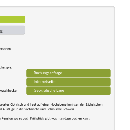
5€
Personen
therapie,
Buchungsanfrage
Internetseite
Geografische Lage
lwaschbecken
kurortes Gohrisch und liegt auf einer Hochebene inmitten der Sächsischen
d Ausflüge in die Sächsische und Böhmische Schweiz.
n Pension wo es auch Frühstück gibt was man dazu buchen kann.