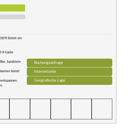
1870 bietet ein
2-8 Gäste
lbe, Sandstein
Buchungsanfrage
Bäumen bietet
Internetseite
Geografische Lage
 entspannen.
en.