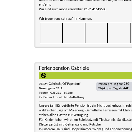
entfernt.
Wir sind auch mobil erreichbar: 0176 41619588
Wir freuen uns sehr auf Ihr Kommen.
Ferienpension Gabriele
01824
Gohrisch , OT Papstdorf
Person pro Tag ab:
26€
Bauerngasse 91 A
Objekt pro Tag ab:
44€
Telefon: 035021 - 67286
22 Betten + zusätzlich Aufbettung
Unsere familiär geführte Pension ist ein Nichtraucherhaus in ruh
waldreicher Lage am Malerweg. Gemütliche Terrassen mit Blick 
stehen allen Gästen zur Verfügung.
Für Kinder haben wir einen Spielplatz mit Tischtennis, Sandkaste
Klettergerüst mit Kletterwand und Rutsche.
In unserem Haus sind Doppelzimmer 26 qm ) und Ferienwohnung