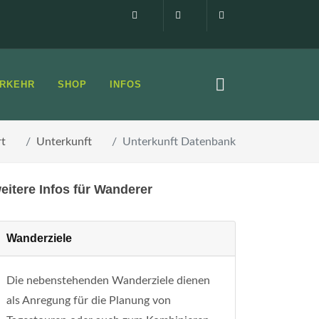
Impressum
0160 99873408
info@elbsandste
RKEHR
SHOP
INFOS
rt
Unterkunft
Unterkunft Datenbank
eitere Infos für Wanderer
Wanderziele
Die nebenstehenden Wanderziele dienen
als Anregung für die Planung von