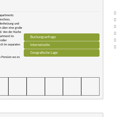
napartments
geschoss,
denheizung und
n über eine große
d. Von der Küche
partment im
Buchungsanfrage
großer
ch im separaten
Internetseite
Geografische Lage
n Pension wo es