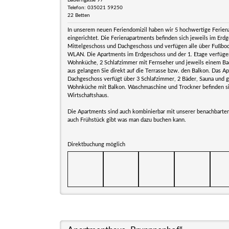
Bauerngasse 97
Telefon: 035021 59250
22 Betten
In unserem neuen Feriendomizil haben wir 5 hochwertige Ferie
eingerichtet. Die Ferienapartments befinden sich jeweils im Erd
Mittelgeschoss und Dachgeschoss und verfügen alle über Fußbo
WLAN. Die Apartments im Erdgeschoss und der 1. Etage verfüge
Wohnküche, 2 Schlafzimmer mit Fernseher und jeweils einem Ba
aus gelangen Sie direkt auf die Terrasse bzw. den Balkon. Das A
Dachgeschoss verfügt über 3 Schlafzimmer, 2 Bäder, Sauna und 
Wohnküche mit Balkon. Waschmaschine und Trockner befinden si
Wirtschaftshaus.
Die Apartments sind auch kombinierbar mit unserer benachbarte
auch Frühstück gibt was man dazu buchen kann.
Direktbuchung möglich