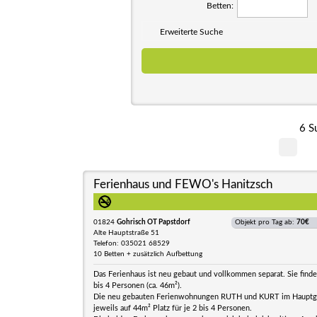
Betten:
Erweiterte Suche
6 S
Ferienhaus und FEWO's Hanitzsch
01824
Gohrisch OT Papstdorf
Objekt pro Tag ab:
70€
Alte Hauptstraße 51
Telefon: 035021 68529
10 Betten + zusätzlich Aufbettung
Das Ferienhaus ist neu gebaut und vollkommen separat. Sie finden
bis 4 Personen (ca. 46m²).
Die neu gebauten Ferienwohnungen RUTH und KURT im Hauptg
jeweils auf 44m² Platz für je 2 bis 4 Personen.