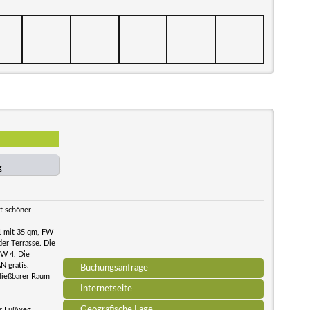
€
it schöner
1 mit 35 qm, FW
er Terrasse. Die
W 4. Die
N gratis.
Buchungsanfrage
hließbarer Raum
Internetseite
Geografische Lage
er Fußweg