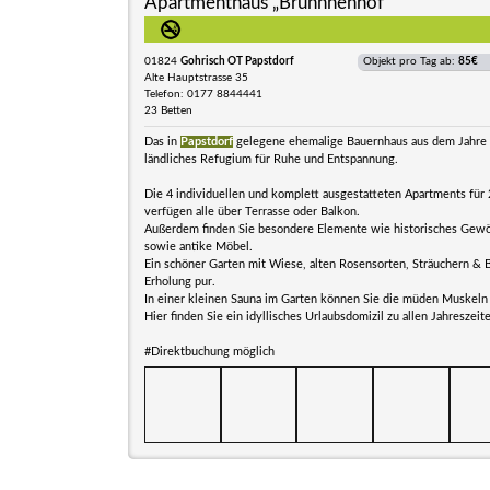
Apartmenthaus „Brunnnenhof“
01824
Gohrisch OT Papstdorf
Objekt pro Tag ab:
85€
Alte Hauptstrasse 35
Telefon: 0177 8844441
23 Betten
Das in
Papstdorf
gelegene ehemalige Bauernhaus aus dem Jahre 
ländliches Refugium für Ruhe und Entspannung.
Die 4 individuellen und komplett ausgestatteten Apartments für 
verfügen alle über Terrasse oder Balkon.
Außerdem finden Sie besondere Elemente wie historisches Gewö
sowie antike Möbel.
Ein schöner Garten mit Wiese, alten Rosensorten, Sträuchern & 
Erholung pur.
In einer kleinen Sauna im Garten können Sie die müden Muskeln
Hier finden Sie ein idyllisches Urlaubsdomizil zu allen Jahreszeit
#Direktbuchung möglich