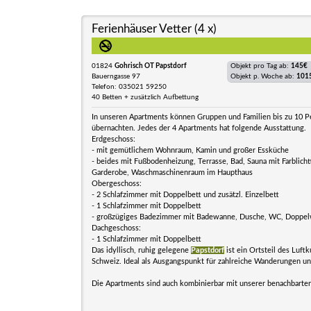
Ferienhäuser Vetter (4 x)
01824
Gohrisch OT Papstdorf
Objekt pro Tag ab:
145€
Bauerngasse 97
Objekt p. Woche ab:
101
Telefon: 035021 59250
40 Betten + zusätzlich Aufbettung
In unseren Apartments können Gruppen und Familien bis zu 10 
übernachten. Jedes der 4 Apartments hat folgende Ausstattung.
Erdgeschoss:
- mit gemütlichem Wohnraum, Kamin und großer Essküche
- beides mit Fußbodenheizung, Terrasse, Bad, Sauna mit Farblicht
Garderobe, Waschmaschinenraum im Haupthaus
Obergeschoss:
- 2 Schlafzimmer mit Doppelbett und zusätzl. Einzelbett
- 1 Schlafzimmer mit Doppelbett
- großzügiges Badezimmer mit Badewanne, Dusche, WC, Doppe
Dachgeschoss:
- 1 Schlafzimmer mit Doppelbett
Das idyllisch, ruhig gelegene
Papstdorf
ist ein Ortsteil des Luft
Schweiz. Ideal als Ausgangspunkt für zahlreiche Wanderungen un
Die Apartments sind auch kombinierbar mit unserer benachbarte