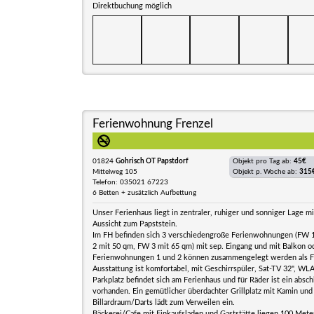
Direktbuchung möglich
Ferienwohnung Frenzel
01824
Gohrisch OT Papstdorf
Objekt pro Tag ab:
45€
Mittelweg 105
Objekt p. Woche ab:
315
Telefon: 035021 67223
6 Betten + zusätzlich Aufbettung
Unser Ferienhaus liegt in zentraler, ruhiger und sonniger Lage m
Aussicht zum Papststein.
Im FH befinden sich 3 verschiedengroße Ferienwohnungen (FW 
2 mit 50 qm, FW 3 mit 65 qm) mit sep. Eingang und mit Balkon od
Ferienwohnungen 1 und 2 können zusammengelegt werden als F
Ausstattung ist komfortabel, mit Geschirrspüler, Sat-TV 32", WLA
Parkplatz befindet sich am Ferienhaus und für Räder ist ein absc
vorhanden. Ein gemütlicher überdachter Grillplatz mit Kamin und
Billardraum/Darts lädt zum Verweilen ein.
Bäckerei/Cafe mit Einkaufsladen und Gaststätte liegen 100 Met