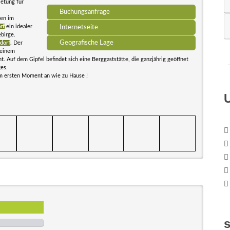
ietung für
Buchungsanfrage
ten im
rf
ein idealer
Internetseite
birge.
Geografische Lage
dorf
. Der
 einem
 Auf dem Gipfel befindet sich eine Berggaststätte, die ganzjährig geöffnet
ges.
om ersten Moment an wie zu Hause !