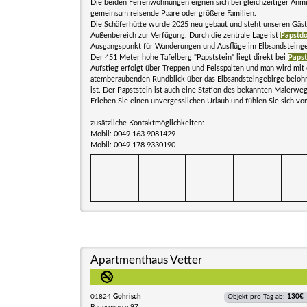
Die beiden Ferienwohnungen eignen sich bei gleichzeitiger Anm
gemeinsam reisende Paare oder größere Familien.
Die Schäferhütte wurde 2025 neu gebaut und steht unseren Gäs
Außenbereich zur Verfügung. Durch die zentrale Lage ist
Papstdo
Ausgangspunkt für Wanderungen und Ausflüge im Elbsandsteinge
Der 451 Meter hohe Tafelberg "Papststein" liegt direkt bei
Papst
Aufstieg erfolgt über Treppen und Felsspalten und man wird mit
atemberaubenden Rundblick über das Elbsandsteingebirge belohnt.
ist. Der Papststein ist auch eine Station des bekannten Malerwe
Erleben Sie einen unvergesslichen Urlaub und fühlen Sie sich v
zusätzliche Kontaktmöglichkeiten:
Mobil: 0049 163 9081429
Mobil: 0049 178 9330190
Apartmenthaus Vetter
01824
Gohrisch
Objekt pro Tag ab:
130€