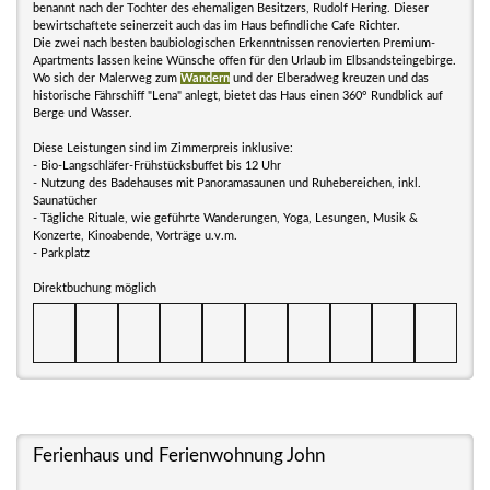
benannt nach der Tochter des ehemaligen Besitzers, Rudolf Hering. Dieser
bewirtschaftete seinerzeit auch das im Haus befindliche Cafe Richter.
Die zwei nach besten baubiologischen Erkenntnissen renovierten Premium-
Apartments lassen keine Wünsche offen für den Urlaub im Elbsandsteingebirge.
Wo sich der Malerweg zum
Wandern
und der Elberadweg kreuzen und das
historische Fährschiff "Lena" anlegt, bietet das Haus einen 360° Rundblick auf
Berge und Wasser.
Diese Leistungen sind im Zimmerpreis inklusive:
- Bio-Langschläfer-Frühstücksbuffet bis 12 Uhr
- Nutzung des Badehauses mit Panoramasaunen und Ruhebereichen, inkl.
Saunatücher
- Tägliche Rituale, wie geführte Wanderungen, Yoga, Lesungen, Musik &
Konzerte, Kinoabende, Vorträge u.v.m.
- Parkplatz
Direktbuchung möglich
Ferienhaus und Ferienwohnung John