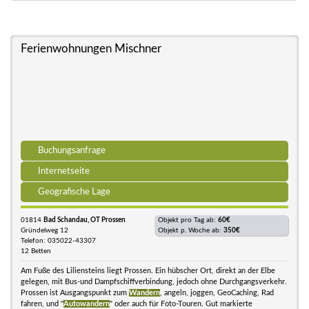
Ferienwohnungen Mischner
Buchungsanfrage
Internetseite
Geografische Lage
01814
Bad Schandau, OT Prossen
Objekt pro Tag ab:
60€
Gründelweg 12
Objekt p. Woche ab:
350€
Telefon: 035022-43307
12 Betten
Am Fuße des Liliensteins liegt Prossen. Ein hübscher Ort, direkt an der Elbe
gelegen, mit Bus-und Dampfschiffverbindung, jedoch ohne Durchgangsverkehr.
Prossen ist Ausgangspunkt zum
Wandern
, angeln, joggen, GeoCaching, Rad
fahren, und "
Autowandern
" oder auch für Foto-Touren. Gut markierte