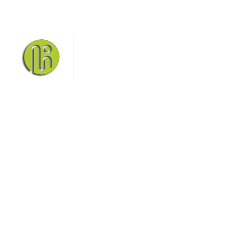
Das Elbsandsteingebirge mit
seinem Nationalpark Sächsische
Schweiz und dem Nationalpark
Böhmische Schweiz sind ein
Eldorado für Wanderer und
Aktivurlauber. Hier finden Sie Informationen zum
Wandern, Klettern, Biken, Boofen, Wassersport und
vieles mehr.
Sie finden bei uns auch die passende Unterkunft im
Hotel, einer Pension, einem Ferienhaus, einer
Ferienwohnung oder auf einem Campingplatz.