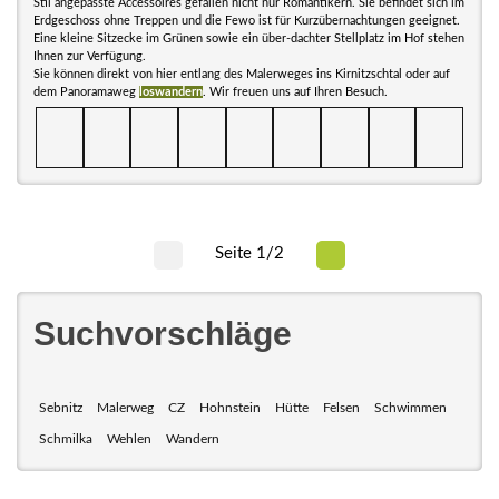
Stil angepasste Accessoires gefallen nicht nur Romantikern. Sie befindet sich im
Erdgeschoss ohne Treppen und die Fewo ist für Kurzübernachtungen geeignet.
Eine kleine Sitzecke im Grünen sowie ein über-dachter Stellplatz im Hof stehen
Ihnen zur Verfügung.
Sie können direkt von hier entlang des Malerweges ins Kirnitzschtal oder auf
dem Panoramaweg
loswandern
. Wir freuen uns auf Ihren Besuch.
Seite 1/2
Suchvorschläge
Sebnitz
Malerweg
CZ
Hohnstein
Hütte
Felsen
Schwimmen
Schmilka
Wehlen
Wandern