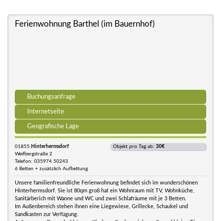
Ferienwohnung Barthel (im Bauernhof)
Buchungsanfrage
Internetseite
Geografische Lage
01855
Hinterhermsdorf
Objekt pro Tag ab:
30€
Weifbergstraße 2
Telefon: 035974 50243
6 Betten + zusätzlich Aufbettung
Unsere familienfreundliche Ferienwohnung befindet sich im wunderschönen
Hinterhermsdorf. Sie ist 80qm groß hat ein Wohnraum mit TV, Wohnküche,
Sanitärberich mit Wanne und WC und zwei Schlafräume mit je 3 Betten.
Im Außenbereich stehen ihnen eine Liegewiese, Grillecke, Schaukel und
Sandkasten zur Verfügung.