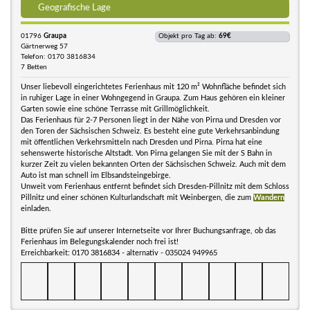
Geografische Lage
01796
Graupa
Objekt pro Tag ab:
69€
Gärtnerweg 57
Telefon: 0170 3816834
7 Betten
Unser liebevoll eingerichtetes Ferienhaus mit 120 m² Wohnfläche befindet sich
in ruhiger Lage in einer Wohngegend in Graupa. Zum Haus gehören ein kleiner
Garten sowie eine schöne Terrasse mit Grillmöglichkeit.
Das Ferienhaus für 2-7 Personen liegt in der Nähe von Pirna und Dresden vor
den Toren der Sächsischen Schweiz. Es besteht eine gute Verkehrsanbindung
mit öffentlichen Verkehrsmitteln nach Dresden und Pirna. Pirna hat eine
sehenswerte historische Altstadt. Von Pirna gelangen Sie mit der S Bahn in
kurzer Zeit zu vielen bekannten Orten der Sächsischen Schweiz. Auch mit dem
Auto ist man schnell im Elbsandsteingebirge.
Unweit vom Ferienhaus entfernt befindet sich Dresden-Pillnitz mit dem Schloss
Pillnitz und einer schönen Kulturlandschaft mit Weinbergen, die zum
Wandern
einladen.
Bitte prüfen Sie auf unserer Internetseite vor Ihrer Buchungsanfrage, ob das
Ferienhaus im Belegungskalender noch frei ist!
Erreichbarkeit: 0170 3816834 - alternativ - 035024 949965