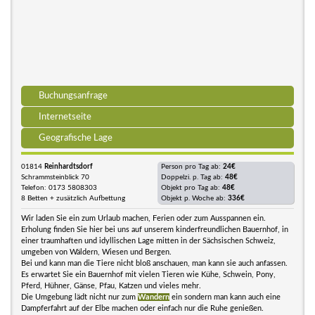
Buchungsanfrage
Internetseite
Geografische Lage
01814
Reinhardtsdorf
Person pro Tag ab:
24€
Schrammsteinblick 70
Doppelzi. p. Tag ab:
48€
Telefon: 0173 5808303
Objekt pro Tag ab:
48€
8 Betten + zusätzlich Aufbettung
Objekt p. Woche ab:
336€
Wir laden Sie ein zum Urlaub machen, Ferien oder zum Ausspannen ein.
Erholung finden Sie hier bei uns auf unserem kinderfreundlichen Bauernhof, in
einer traumhaften und idyllischen Lage mitten in der Sächsischen Schweiz,
umgeben von Wäldern, Wiesen und Bergen.
Bei und kann man die Tiere nicht bloß anschauen, man kann sie auch anfassen.
Es erwartet Sie ein Bauernhof mit vielen Tieren wie Kühe, Schwein, Pony,
Pferd, Hühner, Gänse, Pfau, Katzen und vieles mehr.
Die Umgebung lädt nicht nur zum
Wandern
ein sondern man kann auch eine
Dampferfahrt auf der Elbe machen oder einfach nur die Ruhe genießen.