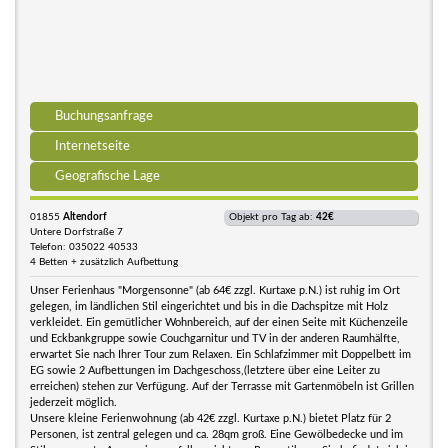
Buchungsanfrage
Internetseite
Geografische Lage
01855
Altendorf
Objekt pro Tag ab:
42€
Untere Dorfstraße 7
Telefon: 035022 40533
4 Betten + zusätzlich Aufbettung
Unser Ferienhaus "Morgensonne" (ab 64€ zzgl. Kurtaxe p.N.) ist ruhig im Ort
gelegen, im ländlichen Stil eingerichtet und bis in die Dachspitze mit Holz
verkleidet. Ein gemütlicher Wohnbereich, auf der einen Seite mit Küchenzeile
und Eckbankgruppe sowie Couchgarnitur und TV in der anderen Raumhälfte,
erwartet Sie nach Ihrer Tour zum Relaxen. Ein Schlafzimmer mit Doppelbett im
EG sowie 2 Aufbettungen im Dachgeschoss,(letztere über eine Leiter zu
erreichen) stehen zur Verfügung. Auf der Terrasse mit Gartenmöbeln ist Grillen
jederzeit möglich.
Unsere kleine Ferienwohnung (ab 42€ zzgl. Kurtaxe p.N.) bietet Platz für 2
Personen, ist zentral gelegen und ca. 28qm groß. Eine Gewölbedecke und im