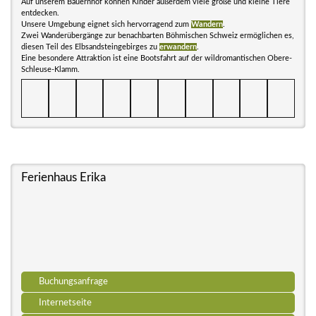
Auf unserem Bauernhof können Kinder außerdem viele große und kleine Tiere
entdecken.
Unsere Umgebung eignet sich hervorragend zum
Wandern
.
Zwei Wanderübergänge zur benachbarten Böhmischen Schweiz ermöglichen es,
diesen Teil des Elbsandsteingebirges zu
erwandern
.
Eine besondere Attraktion ist eine Bootsfahrt auf der wildromantischen Obere-
Schleuse-Klamm.
Ferienhaus Erika
Buchungsanfrage
Internetseite