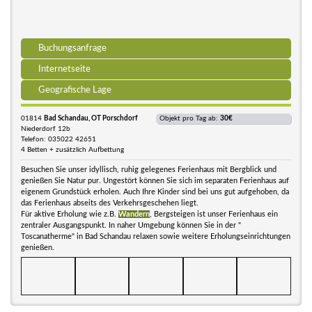
Buchungsanfrage
Internetseite
Geografische Lage
01814
Bad Schandau, OT Porschdorf
Objekt pro Tag ab:
30€
Niederdorf 12b
Telefon: 035022 42651
4 Betten + zusätzlich Aufbettung
Besuchen Sie unser idyllisch, ruhig gelegenes Ferienhaus mit Bergblick und
genießen Sie Natur pur. Ungestört können Sie sich im separaten Ferienhaus auf
eigenem Grundstück erholen. Auch Ihre Kinder sind bei uns gut aufgehoben, da
das Ferienhaus abseits des Verkehrsgeschehen liegt.
Für aktive Erholung wie z.B.
Wandern
, Bergsteigen ist unser Ferienhaus ein
zentraler Ausgangspunkt. In naher Umgebung können Sie in der "
Toscanatherme" in Bad Schandau relaxen sowie weitere Erholungseinrichtungen
genießen.