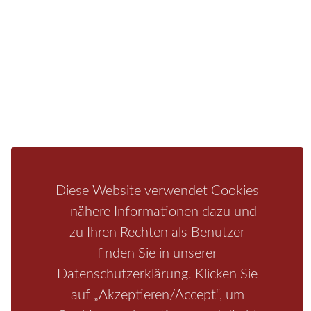
Fragen/Antworten
Hotel
Infos zur Region
Pension
Mediathek
Ferienwohnung
Unterkunft
Ferienhaus
Aktivitäten
Camping
Bastei
Malerweg
Nationalpark
Affensteine
Schrammsteine
Weiße Flotte
Bad Schandau
Wehlen
Rathen
Hohnstein
Königstein
Kirnitzschtal
Wellness
Boofen
Mediathek
Diese Website verwendet Cookies
– nähere Informationen dazu und
zu Ihren Rechten als Benutzer
finden Sie in unserer
Datenschutzerklärung. Klicken Sie
auf „Akzeptieren/Accept“, um