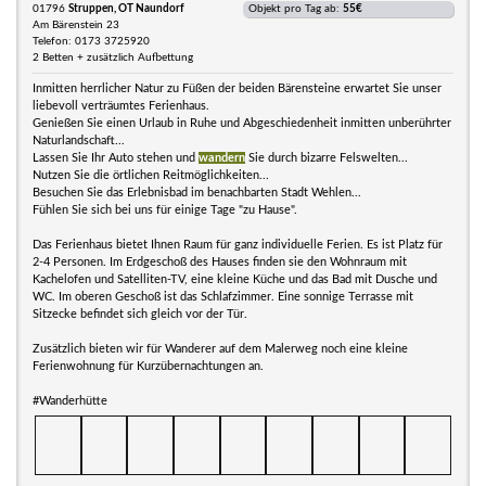
01796
Struppen, OT Naundorf
Objekt pro Tag ab:
55€
Am Bärenstein 23
Telefon: 0173 3725920
2 Betten + zusätzlich Aufbettung
Inmitten herrlicher Natur zu Füßen der beiden Bärensteine erwartet Sie unser
liebevoll verträumtes Ferienhaus.
Genießen Sie einen Urlaub in Ruhe und Abgeschiedenheit inmitten unberührter
Naturlandschaft...
Lassen Sie Ihr Auto stehen und
wandern
Sie durch bizarre Felswelten...
Nutzen Sie die örtlichen Reitmöglichkeiten...
Besuchen Sie das Erlebnisbad im benachbarten Stadt Wehlen...
Fühlen Sie sich bei uns für einige Tage "zu Hause".
Das Ferienhaus bietet Ihnen Raum für ganz individuelle Ferien. Es ist Platz für
2-4 Personen. Im Erdgeschoß des Hauses finden sie den Wohnraum mit
Kachelofen und Satelliten-TV, eine kleine Küche und das Bad mit Dusche und
WC. Im oberen Geschoß ist das Schlafzimmer. Eine sonnige Terrasse mit
Sitzecke befindet sich gleich vor der Tür.
Zusätzlich bieten wir für Wanderer auf dem Malerweg noch eine kleine
Ferienwohnung für Kurzübernachtungen an.
#Wanderhütte