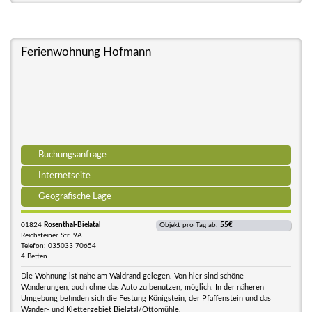
Ferienwohnung Hofmann
Buchungsanfrage
Internetseite
Geografische Lage
01824
Rosenthal-Bielatal
Objekt pro Tag ab:
55€
Reichsteiner Str. 9A
Telefon: 035033 70654
4 Betten
Die Wohnung ist nahe am Waldrand gelegen. Von hier sind schöne
Wanderungen, auch ohne das Auto zu benutzen, möglich. In der näheren
Umgebung befinden sich die Festung Königstein, der Pfaffenstein und das
Wander- und Klettergebiet Bielatal/Ottomühle.