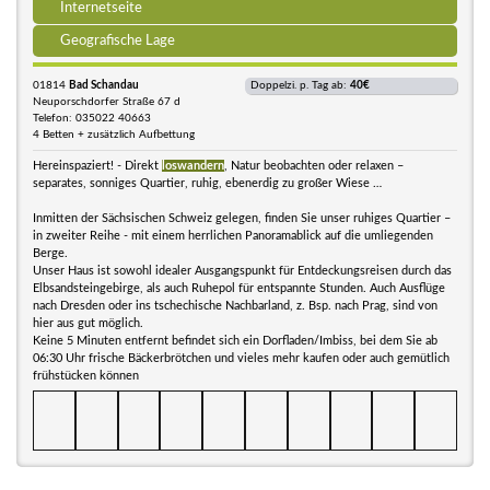
Internetseite
Geografische Lage
01814
Bad Schandau
Doppelzi. p. Tag ab:
40€
Neuporschdorfer Straße 67 d
Telefon: 035022 40663
4 Betten + zusätzlich Aufbettung
Hereinspaziert! - Direkt
loswandern
, Natur beobachten oder relaxen –
separates, sonniges Quartier, ruhig, ebenerdig zu großer Wiese …
Inmitten der Sächsischen Schweiz gelegen, finden Sie unser ruhiges Quartier –
in zweiter Reihe - mit einem herrlichen Panoramablick auf die umliegenden
Berge.
Unser Haus ist sowohl idealer Ausgangspunkt für Entdeckungsreisen durch das
Elbsandsteingebirge, als auch Ruhepol für entspannte Stunden. Auch Ausflüge
nach Dresden oder ins tschechische Nachbarland, z. Bsp. nach Prag, sind von
hier aus gut möglich.
Keine 5 Minuten entfernt befindet sich ein Dorfladen/Imbiss, bei dem Sie ab
06:30 Uhr frische Bäckerbrötchen und vieles mehr kaufen oder auch gemütlich
frühstücken können