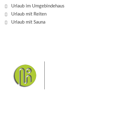
Urlaub im Umgebindehaus
Urlaub mit Reiten
Urlaub mit Sauna
Das Elbsandsteingebirge mit
seinem Nationalpark Sächsische
Schweiz und dem Nationalpark
Böhmische Schweiz sind ein
Eldorado für Wanderer und
Aktivurlauber. Hier finden Sie Informationen zum
Wandern, Klettern, Biken, Boofen, Wassersport und
vieles mehr.