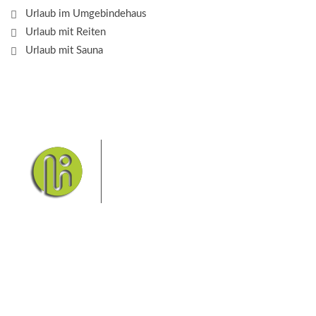
Urlaub im Umgebindehaus
Urlaub mit Reiten
Urlaub mit Sauna
Das Elbsandsteingebirge mit
seinem Nationalpark Sächsische
Schweiz und dem Nationalpark
Böhmische Schweiz sind ein
Eldorado für Wanderer und
Aktivurlauber. Hier finden Sie Informationen zum
Wandern, Klettern, Biken, Boofen, Wassersport und
vieles mehr.